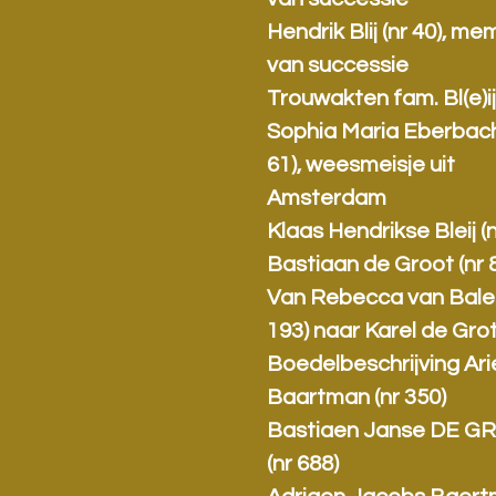
Hendrik Blij (nr 40), me
van successie
Trouwakten fam. Bl(e)i
Sophia Maria Eberbach
61), weesmeisje uit
Amsterdam
Klaas Hendrikse Bleij (n
Bastiaan de Groot (nr 
Van Rebecca van Balen
193) naar Karel de Gro
Boedelbeschrijving Ari
Baartman (nr 350)
Bastiaen Janse DE G
(nr 688)