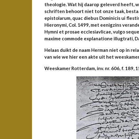
theologie. Wat hij daarop geleverd heeft, w
schriften behoort niet tot onze taak, besta
epistolarum, quac diebus Dominicis ui flestis
Hieronymi, Col. 1499, met eenigzins verande
Hymni et prosae ecclesiavlicae, vulgo seque
maxime commode explanatione illugtrati, Da
Helaas duikt de naam Herman niet op in rel
van wie we hier een akte uit het weeskame
Weeskamer Rotterdam, inv. nr. 606, f. 189, 