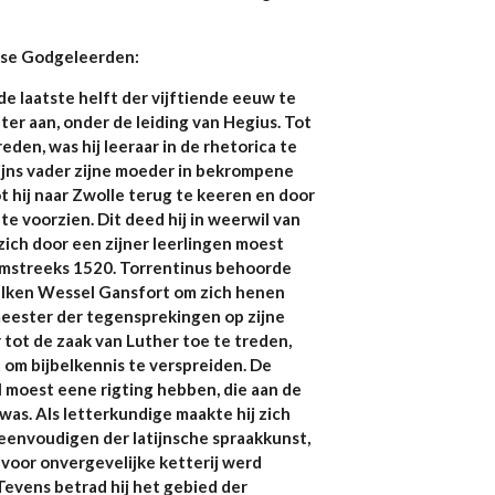
dse Godgeleerden:
e laatste helft der vijftiende eeuw te
er aan, onder de leiding van Hegius. Tot
en, was hij leeraar in de rhetorica te
jns vader zijne moeder in bekrompene
 hij naar Zwolle terug te keeren en door
e voorzien. Dit deed hij in weerwil van
ich door een zijner leerlingen moest
k omstreeks 1520. Torrentinus behoorde
welken Wessel Gansfort om zich henen
eester der tegensprekingen op zijne
 tot de zaak van Luther toe te treden,
 om bijbelkennis te verspreiden. De
l moest eene rigting hebben, die aan de
was. Als letterkundige maakte hij zich
reenvoudigen der latijnsche spraakkunst,
d voor onvergevelijke ketterij werd
evens betrad hij het gebied der