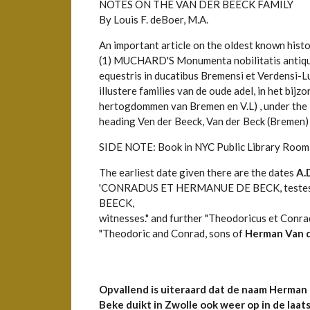
NOTES ON THE VAN DER BEECK FAMILY
By Louis F. deBoer, M.A.
An important article on the oldest known histo
(1) MUCHARD'S Monumenta nobilitatis antique f
equestris in ducatibus Bremensi et Verdensi-
illustere families van de oude adel, in het bijz
hertogdommen van Bremen en V.L) , under the
heading Ven der Beeck, Van der Beck (Bremen) 
SIDE NOTE: Book in NYC Public Library Room
The earliest date given there are the dates
A.
'CONRADUS ET HERMANUE DE BECK, teste
BEECK,
witnesses." and further "Theodoricus et Conrad
"Theodoric and Conrad, sons of
Herman Van 
Opvallend is uiteraard dat de naam Herman
Beke duikt in Zwolle ook weer op in de laat