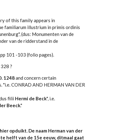
ry of this family appears in
amiliarum illustrium in primis ordinis
Lunenburg", (dus: Monumenten van de
onder van de ridderstand in de
pp 101 -103 (folio pages).
 328 ?
D. 1248
and concern certain
s. "i.e. CONRAD AND HERMAN VAN DER
us filii
Hermi de Beck
", i.e.
der Beeck
."
 hier opduikt. De naam Herman van der
ste helft van de 15e eeuw, ditmaal gaat