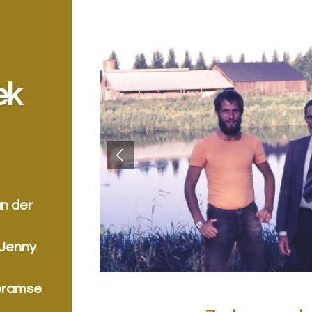
ek
an der
 Jenny
bramse