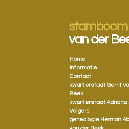
Ga
direct
naar
stamboom
de
hoofdinhoud
van der Be
Home
Informatie
Contact
kwartierstaat Gerrit v
Beek
kwartierstaat Adriana
Volgers
genealogie Herman A
van der Beek