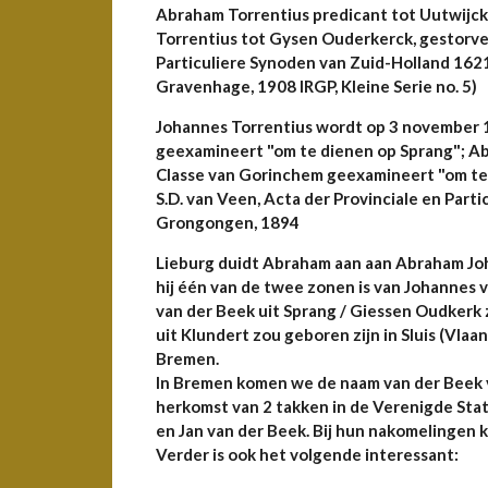
Abraham Torrentius predicant tot Uutwijck
Torrentius tot Gysen Ouderkerck, gestorven
Particuliere Synoden van Zuid-Holland 1621-1
Gravenhage, 1908 IRGP, Kleine Serie no. 5)
Johannes Torrentius wordt op 3 november 1
geexamineert "om te dienen op Sprang"; Ab
Classe van Gorinchem geexamineert "om te d
S.D. van Veen, Acta der Provinciale en Partic
Grongongen, 1894
Lieburg duidt Abraham aan aan Abraham Jo
hij één van de twee zonen is van Johannes 
van der Beek uit Sprang / Giessen Oudkerk 
uit Klundert zou geboren zijn in Sluis (Vla
Bremen.
In Bremen komen we de naam van der Beek v
herkomst van 2 takken in de Verenigde Stat
en Jan van der Beek. Bij hun nakomelingen
Verder is ook het volgende interessant: