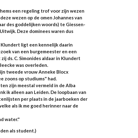
chems een regeling trof voor zijn wezen
or deze wezen op de omen Johannes van
naar des goddelijken woords) te Giessen-
 Uitwijk. Deze dominees waren dus
Klundert ligt een kennelijk daarin
bezoek van een burgemeester en een
j ds. C. Simonides aldaar in Klundert
Beecke was overleden.
zijn tweede vrouw Anneke Blocx
ee zoons op studiums" had.
en zijn meestal vermeld in de Alba
enk ik alleen aan Leiden. De loopbaan van
enlijsten per plaats in de jaarboeken der
welke als ik me goed herinner naar de
d water."
den als student.)