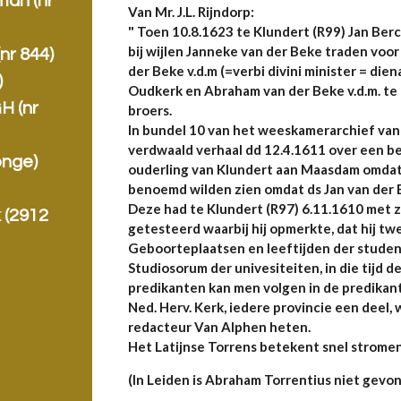
man (nr
Van Mr. J.L. Rijndorp:
" Toen 10.8.1623 te Klundert (R99) Jan Ber
bij wijlen Janneke van der Beke traden vo
nr 844)
der Beke v.d.m (=verbi divini minister = die
)
Oudkerk en Abraham van der Beke v.d.m. te
H (nr
broers.
In bundel 10 van het weeskamerarchief van 
verdwaald verhaal dd 12.4.1611 over een 
onge)
ouderling van Klundert aan Maasdam omdat zi
benoemd wilden zien omdat ds Jan van der 
Deze had te Klundert (R97) 6.11.1610 met 
 (2912
getesteerd waarbij hij opmerkte, dat hij tw
Geboorteplaatsen en leeftijden der student
Studiosorum der univesiteiten, in die tijd d
predikanten kan men volgen in de predikant
Ned. Herv. Kerk, iedere provincie een deel, 
redacteur Van Alphen heten.
Het Latijnse Torrens betekent snel stromen
(In Leiden is Abraham Torrentius niet gevon