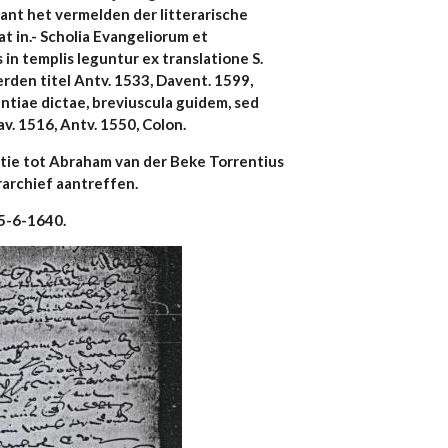
ant het vermelden der litterarische
at in.- Scholia Evangeliorum et
 in templis leguntur ex translatione S.
rden titel Antv. 1533, Davent. 1599,
ntiae dictae, breviuscula guidem, sed
v. 1516, Antv. 1550, Colon.
atie tot Abraham van der Beke Torrentius
rarchief aantreffen.
15-6-1640.