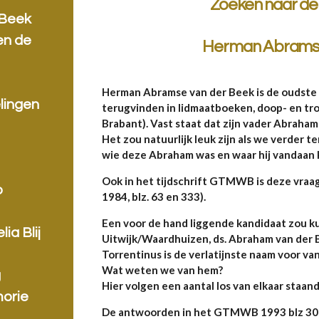
Zoeken naar de
 Beek
en de
Herman Abramse
Herman Abramse van der Beek is de oudste
lingen
terugvinden in lidmaatboeken, doop- en t
Brabant). Vast staat dat zijn vader Abrah
Het zou natuurlijk leuk zijn als we verder t
wie deze Abraham was en waar hij vandaan
Ook in het tijdschrift GTMWB is deze vraag
p
1984, blz. 63 en 333).
Een voor de hand liggende kandidaat zou ku
ia Blij
Uitwijk/Waardhuizen, ds. Abraham van der B
Torrentinus is de verlatijnste naam voor van
Wat weten we van hem?
g
Hier volgen een aantal los van elkaar staa
morie
De antwoorden in het GTMWB 1993 blz 306 