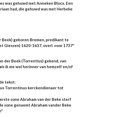
nes was gehuwd met Anneken Blocx. Een
riaan had, die gehuwd was met Herbeke
r Beek) geboren Bremen, predikant te
t Giessen) 1620-1637, overl. voor 1737"
n der Beek (Torrentius) gekend, van
 als ik me wel herinner van hemzelf en/of
de tekst:
mus Torrentinus kerckendienaer tot
eerste sone Abraham van der Beke sterf
de sone genaemt Abraham vander Beke
n"