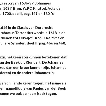
, gestorven 1636/37; Johannes
 1637. Bron: W.P.C. Knuttel, Acta der
700, deel II, pag. 149 en 180, 's-
616 in de Classis van Dordrecht
rahamus Torrentius wordt in 1618 in de
ienen tot Uitwijc". Bron: J. Reitsma en
uliere Synoden, deel III, pag. 466 en 468,
hzn, hetgeen zou kunnen betekenen dat
van der Beek uit Klundert. De Johannes
zou dan een broer kunnen zijn. Johannes
anderen) en de andere Johannes in
erschillende keren tegen, met name als
en, namelijk die van Paulus van der Beek
 komen we ook de naam Isaak tegen.