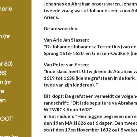
Johannes en Abraham broers waren. Johan
morie
tweede vraag was of Johannes een zoon Ad
Ariens.
j
De antwoorden:
 (nr
Van Arie Jan Stassen:
"Ds Johannes Johannesz Torrentius (van de
Sprang 1616-1620, en Giessen-Oudkerk (nie
r 80)
Van Peter van Eeten:
"Inderdaad heeft Uitwijk een ds Abraham va
86)
1619 tot 1638 (kleine grafsteen in de kerk,
 (nr
twee van zijn kinderen). "
te
Dit klopt: De grafsteen vermeldt de volgen
en
randschrift: "Dit isde sepulture va Abraha
WTWIICK Anno 1633"
in het midden: "Hier leggen begraven den 
ROOT
den 19en MAII1626 out 6 dagen. Den twee
sterf den 17en November 1632 out 8 weke