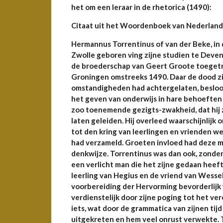
het om een leraar in de rhetorica (1490):
Citaat uit het Woordenboek van Nederlan
Hermannus Torrentinus of van der Beke, in d
Zwolle geboren ving zijne studien te Devent
de broederschap van Geert Groote toegetred
Groningen omstreeks 1490. Daar de dood zi
omstandigheden had achtergelaten, besloot
het geven van onderwijs in hare behoeften t
zoo toenemende gezigts-zwakheid, dat hij z
laten geleiden. Hij overleed waarschijnlij
tot den kring van leerlingen en vrienden 
had verzameld. Groeten invloed had deze m
denkwijze. Torrentinus was dan ook, zonder
een verlicht man die het zijne gedaan heeft
leerling van Hegius en de vriend van Wesse
voorbereiding der Hervorming bevorderlijk 
verdienstelijk door zijne poging tot het ve
iets, wat door de grammatica van zijnen tij
uitgekreten en hem veel onrust verwekte. T