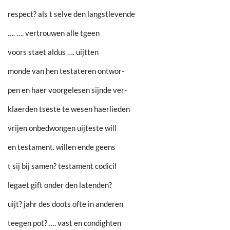
respect? als t selve den langstlevende
…. …. vertrouwen alle tgeen
voors staet aldus …. uijtten
monde van hen testateren ontwor-
pen en haer voorgelesen sijnde ver-
klaerden tseste te wesen haerlieden
vrijen onbedwongen uijteste will
en testament. willen ende geens
t sij bij samen? testament codicil
legaet gift onder den latenden?
uijt? jahr des doots ofte in anderen
teegen pot? …. vast en condighten