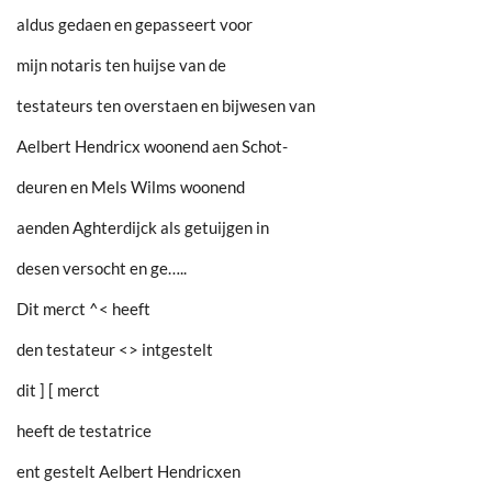
aldus gedaen en gepasseert voor
mijn notaris ten huijse van de
testateurs ten overstaen en bijwesen van
Aelbert Hendricx woonend aen Schot-
deuren en Mels Wilms woonend
aenden Aghterdijck als getuijgen in
desen versocht en ge…..
Dit merct ^< heeft
den testateur <> intgestelt
dit ] [ merct
heeft de testatrice
ent gestelt Aelbert Hendricxen