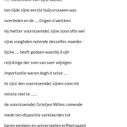
ten tijde sijne eerste huijsvrouwen was
overleden en de …..tingen d welcken
hij metter voorn(oemde) sijne soon ofte wel
sijne vooghden notende desselfes moeder-
lijcke …. heeft gedaen waerbij d uijt
reijckinge der som van seer wijnigen
importantie waren dogh d selve ….
te sijn) den voorn(oemde) sijnen soon int
minste niet te ……
de voorn(oemde) Grietjen Wilms comende
mede ten dispositie verklaerden tot
haren eenigen en universeelen erffge(naam)