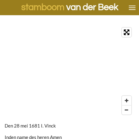
stamboom
van der Beek
Ga
direct
naar
de
hoofdinhoud
Den 28 mei 1681 I. Vinck
Inden name des heren Amen