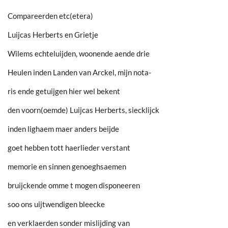
Compareerden etc(etera)
Luijcas Herberts en Grietje
Wilems echteluijden, woonende aende drie
Heulen inden Landen van Arckel, mijn nota-
ris ende getuijgen hier wel bekent
den voorn(oemde) Luijcas Herberts, siecklijck
inden lighaem maer anders beijde
goet hebben tott haerlieder verstant
memorie en sinnen genoeghsaemen
bruijckende omme t mogen disponeeren
soo ons uijtwendigen bleecke
en verklaerden sonder mislijding van