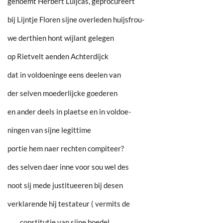
genoemt Herbert Luijcas, geprocureert
bij Lijntje Floren sijne overleden huijsfrou-
we derthien hont wijlant gelegen
op Rietvelt aenden Achterdijck
dat in voldoeninge eens deelen van
der selven moederlijcke goederen
en ander deels in plaetse en in voldoe-
ningen van sijne legittime
portie hem naer rechten compiteer?
des selven daer inne voor sou wel des
noot sij mede justitueeren bij desen
verklarende hij testateur ( vermits de
…… constitutie van sijne boedel