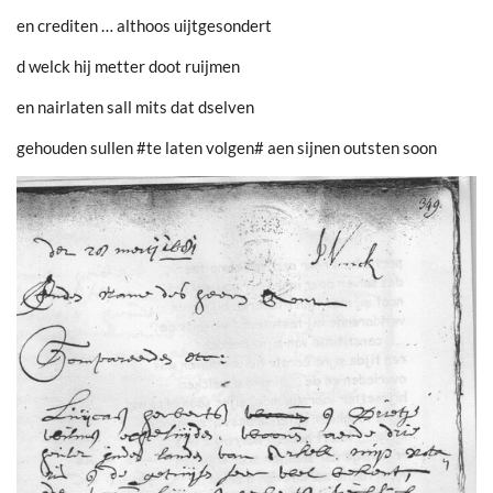
en crediten … althoos uijtgesondert
d welck hij metter doot ruijmen
en nairlaten sall mits dat dselven
gehouden sullen #te laten volgen# aen sijnen outsten soon