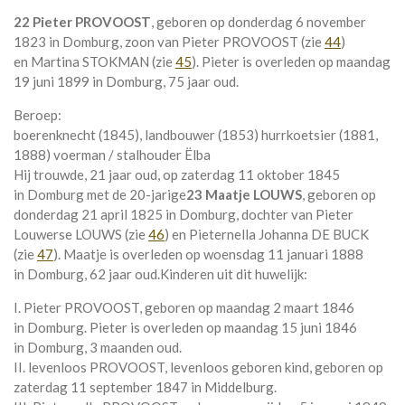
22 Pieter PROVOOST
, geboren op donderdag 6 november
1823 in
Domburg
, zoon van
Pieter PROVOOST (zie
44
)
en
Martina STOKMAN (zie
45
). Pieter is overleden op maandag
19 juni 1899 in
Domburg
, 75 jaar oud.
Beroep:
boerenknecht (1845), landbouwer (1853) hurrkoetsier (1881,
1888) voerman / stalhouder Ëlba
Hij trouwde, 21 jaar oud, op zaterdag 11 oktober 1845
in
Domburg
met de 20-jarige
23 Maatje LOUWS
, geboren op
donderdag 21 april 1825 in
Domburg
, dochter van
Pieter
Louwerse LOUWS (zie
46
) en
Pieternella Johanna DE BUCK
(zie
47
). Maatje is overleden op woensdag 11 januari 1888
in
Domburg
, 62 jaar oud.
Kinderen uit dit huwelijk:
I. Pieter PROVOOST, geboren op maandag 2 maart 1846
in
Domburg
. Pieter is overleden op maandag 15 juni 1846
in
Domburg
, 3 maanden oud.
II. levenloos PROVOOST, levenloos geboren kind, geboren op
zaterdag 11 september 1847 in
Middelburg
.