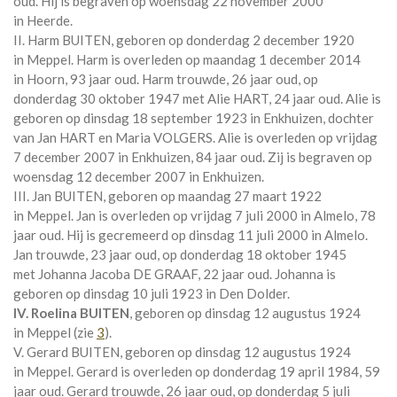
oud. Hij is begraven op woensdag 22 november 2000
in
Heerde
.
II. Harm BUITEN, geboren op donderdag 2 december 1920
in
Meppel
. Harm is overleden op maandag 1 december 2014
in
Hoorn
, 93 jaar oud. Harm trouwde, 26 jaar oud, op
donderdag 30 oktober 1947 met
Alie HART
, 24 jaar oud. Alie is
geboren op dinsdag 18 september 1923 in
Enkhuizen
, dochter
van
Jan HART en
Maria VOLGERS. Alie is overleden op vrijdag
7 december 2007 in
Enkhuizen
, 84 jaar oud. Zij is begraven op
woensdag 12 december 2007 in
Enkhuizen
.
III. Jan BUITEN, geboren op maandag 27 maart 1922
in
Meppel
. Jan is overleden op vrijdag 7 juli 2000 in
Almelo
, 78
jaar oud. Hij is gecremeerd op dinsdag 11 juli 2000 in
Almelo
.
Jan trouwde, 23 jaar oud, op donderdag 18 oktober 1945
met
Johanna Jacoba DE GRAAF
, 22 jaar oud. Johanna is
geboren op dinsdag 10 juli 1923 in
Den Dolder
.
IV. Roelina BUITEN
, geboren op dinsdag 12 augustus 1924
in
Meppel
(zie
3
).
V. Gerard BUITEN, geboren op dinsdag 12 augustus 1924
in
Meppel
. Gerard is overleden op donderdag 19 april 1984, 59
jaar oud. Gerard trouwde, 26 jaar oud, op donderdag 5 juli