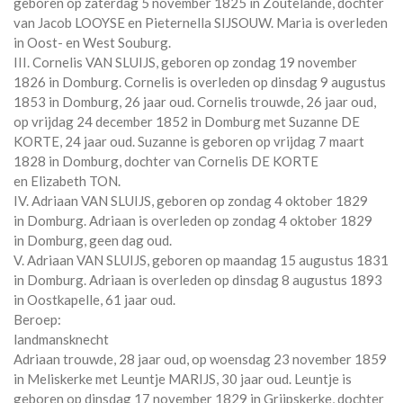
geboren op zaterdag 5 november 1825 in
Zoutelande
, dochter
van
Jacob LOOYSE en
Pieternella SIJSOUW. Maria is overleden
in
Oost- en West Souburg
.
III. Cornelis VAN SLUIJS, geboren op zondag 19 november
1826 in
Domburg
. Cornelis is overleden op dinsdag 9 augustus
1853 in
Domburg
, 26 jaar oud. Cornelis trouwde, 26 jaar oud,
op vrijdag 24 december 1852 in
Domburg
met
Suzanne DE
KORTE
, 24 jaar oud. Suzanne is geboren op vrijdag 7 maart
1828 in
Domburg
, dochter van
Cornelis DE KORTE
en
Elizabeth TON.
IV. Adriaan VAN SLUIJS, geboren op zondag 4 oktober 1829
in
Domburg
. Adriaan is overleden op zondag 4 oktober 1829
in
Domburg
, geen dag oud.
V. Adriaan VAN SLUIJS, geboren op maandag 15 augustus 1831
in
Domburg
. Adriaan is overleden op dinsdag 8 augustus 1893
in
Oostkapelle
, 61 jaar oud.
Beroep:
landmansknecht
Adriaan trouwde, 28 jaar oud, op woensdag 23 november 1859
in
Meliskerke
met
Leuntje MARIJS
, 30 jaar oud. Leuntje is
geboren op dinsdag 17 november 1829 in
Grijpskerke
, dochter