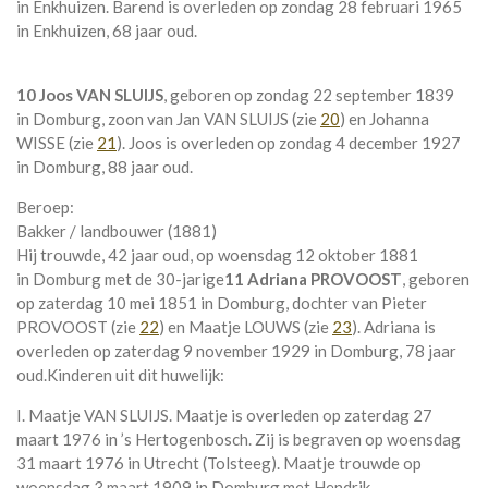
in
Enkhuizen
. Barend is overleden op zondag 28 februari 1965
in
Enkhuizen
, 68 jaar oud.
10 Joos VAN SLUIJS
, geboren op zondag 22 september 1839
in
Domburg
, zoon van
Jan VAN SLUIJS (zie
20
) en
Johanna
WISSE (zie
21
). Joos is overleden op zondag 4 december 1927
in
Domburg
, 88 jaar oud.
Beroep:
Bakker / landbouwer (1881)
Hij trouwde, 42 jaar oud, op woensdag 12 oktober 1881
in
Domburg
met de 30-jarige
11 Adriana PROVOOST
, geboren
op zaterdag 10 mei 1851 in
Domburg
, dochter van
Pieter
PROVOOST (zie
22
) en
Maatje LOUWS (zie
23
). Adriana is
overleden op zaterdag 9 november 1929 in
Domburg
, 78 jaar
oud.
Kinderen uit dit huwelijk:
I. Maatje VAN SLUIJS. Maatje is overleden op zaterdag 27
maart 1976 in
’s Hertogenbosch
. Zij is begraven op woensdag
31 maart 1976 in
Utrecht (Tolsteeg)
. Maatje trouwde op
woensdag 3 maart 1909 in
Domburg
met
Hendrik