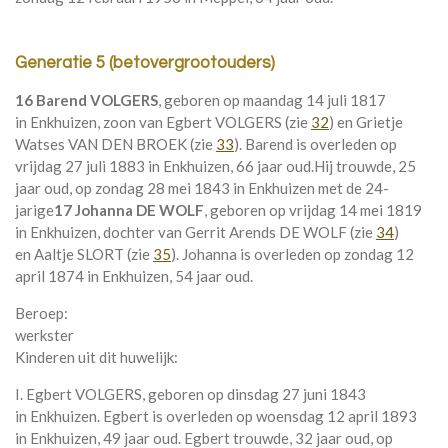
Generatie 5 (betovergrootouders)
16 Barend VOLGERS
, geboren op maandag 14 juli 1817
in
Enkhuizen
, zoon van
Egbert VOLGERS (zie
32
) en
Grietje
Watses VAN DEN BROEK (zie
33
). Barend is overleden op
vrijdag 27 juli 1883 in
Enkhuizen
, 66 jaar oud.
Hij trouwde, 25
jaar oud, op zondag 28 mei 1843 in
Enkhuizen
met de 24-
jarige
17 Johanna DE WOLF
, geboren op vrijdag 14 mei 1819
in
Enkhuizen
, dochter van
Gerrit Arends DE WOLF (zie
34
)
en
Aaltje SLORT (zie
35
). Johanna is overleden op zondag 12
april 1874 in
Enkhuizen
, 54 jaar oud.
Beroep:
werkster
Kinderen uit dit huwelijk:
I. Egbert VOLGERS, geboren op dinsdag 27 juni 1843
in
Enkhuizen
. Egbert is overleden op woensdag 12 april 1893
in
Enkhuizen
, 49 jaar oud. Egbert trouwde, 32 jaar oud, op