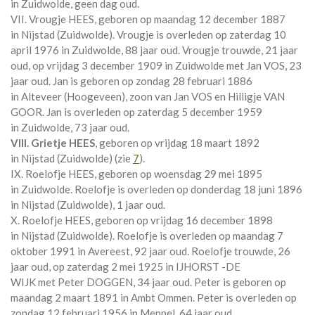
in
Zuidwolde
, geen dag oud.
VII. Vrougje HEES, geboren op maandag 12 december 1887
in
Nijstad (Zuidwolde)
. Vrougje is overleden op zaterdag 10
april 1976 in
Zuidwolde
, 88 jaar oud. Vrougje trouwde, 21 jaar
oud, op vrijdag 3 december 1909 in
Zuidwolde
met
Jan VOS
, 23
jaar oud. Jan is geboren op zondag 28 februari 1886
in
Alteveer (Hoogeveen)
, zoon van
Jan VOS en
Hilligje VAN
GOOR. Jan is overleden op zaterdag 5 december 1959
in
Zuidwolde
, 73 jaar oud.
VIII. Grietje HEES
, geboren op vrijdag 18 maart 1892
in
Nijstad (Zuidwolde)
(zie
7
).
IX. Roelofje HEES, geboren op woensdag 29 mei 1895
in
Zuidwolde
. Roelofje is overleden op donderdag 18 juni 1896
in
Nijstad (Zuidwolde)
, 1 jaar oud.
X. Roelofje HEES, geboren op vrijdag 16 december 1898
in
Nijstad (Zuidwolde)
. Roelofje is overleden op maandag 7
oktober 1991 in
Avereest
, 92 jaar oud. Roelofje trouwde, 26
jaar oud, op zaterdag 2 mei 1925 in
IJHORST -DE
WIJK
met
Peter DOGGEN
, 34 jaar oud. Peter is geboren op
maandag 2 maart 1891 in
Ambt Ommen
. Peter is overleden op
zondag 12 februari 1956 in
Meppel
, 64 jaar oud.