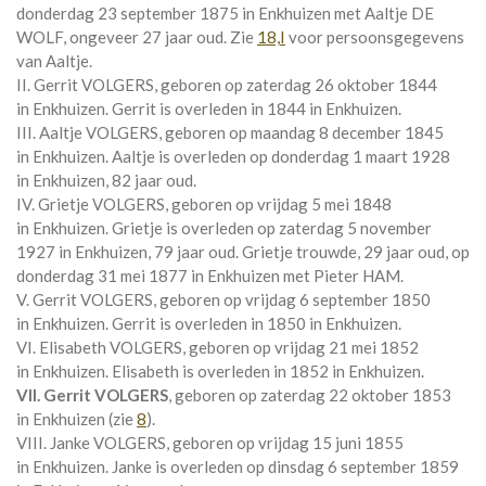
donderdag 23 september 1875 in
Enkhuizen
met
Aaltje DE
WOLF
, ongeveer 27 jaar oud. Zie
18,I
voor persoonsgegevens
van Aaltje.
II. Gerrit VOLGERS, geboren op zaterdag 26 oktober 1844
in
Enkhuizen
. Gerrit is overleden in 1844 in
Enkhuizen
.
III. Aaltje VOLGERS, geboren op maandag 8 december 1845
in
Enkhuizen
. Aaltje is overleden op donderdag 1 maart 1928
in
Enkhuizen
, 82 jaar oud.
IV. Grietje VOLGERS, geboren op vrijdag 5 mei 1848
in
Enkhuizen
. Grietje is overleden op zaterdag 5 november
1927 in
Enkhuizen
, 79 jaar oud. Grietje trouwde, 29 jaar oud, op
donderdag 31 mei 1877 in
Enkhuizen
met
Pieter HAM
.
V. Gerrit VOLGERS, geboren op vrijdag 6 september 1850
in
Enkhuizen
. Gerrit is overleden in 1850 in
Enkhuizen
.
VI. Elisabeth VOLGERS, geboren op vrijdag 21 mei 1852
in
Enkhuizen
. Elisabeth is overleden in 1852 in
Enkhuizen
.
VII. Gerrit VOLGERS
, geboren op zaterdag 22 oktober 1853
in
Enkhuizen
(zie
8
).
VIII. Janke VOLGERS, geboren op vrijdag 15 juni 1855
in
Enkhuizen
. Janke is overleden op dinsdag 6 september 1859