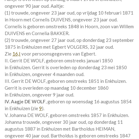
ongeveer 90 jaar oud. Aaltje:
(1) trouwde, ongeveer 23 jaar oud, op vrijdag 10 februari 1871
in
Hoorn
met
Cornelis DUIVENS
, ongeveer 23 jaar oud.
Cornelis is geboren omstreeks 1848 in
Hoorn
, zoon van
Willem
DUIVENS en
Cornelia BAKKER.
(2) trouwde, ongeveer 27 jaar oud, op donderdag 23 september
1875 in
Enkhuizen
met
Egbert VOLGERS
, 32 jaar oud.
Zie
16,I
voor persoonsgegevens van Egbert.
II. Gerrit DE WOLF, geboren omstreeks januari 1850
in
Enkhuizen
. Gerrit is overleden op donderdag 23 mei 1850
in
Enkhuizen
, ongeveer 4 maanden oud.
III. Gerrit DE WOLF, geboren omstreeks 1851 in
Enkhuizen
.
Gerrit is overleden op maandag 10 december 1860
in
Enkhuizen
, ongeveer 9 jaar oud.
IV. Aagje DE WOLF
, geboren op woensdag 16 augustus 1854
in
Enkhuizen
(zie
9
).
V. Johanna DE WOLF, geboren omstreeks 1857 in
Enkhuizen
.
Johanna trouwde, ongeveer 30 jaar oud, op donderdag 11
augustus 1887 in
Enkhuizen
met
Bartholdus HEIMAN
,
ongeveer 40 jaar oud. Bartholdus is geboren omstreeks 1847