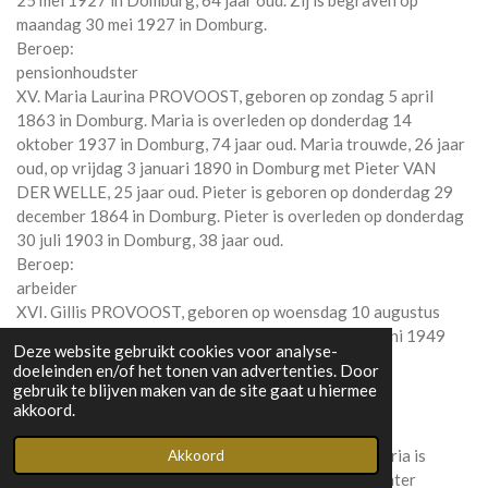
maandag 30 mei 1927 in
Domburg
.
Beroep:
pensionhoudster
XV. Maria Laurina PROVOOST, geboren op zondag 5 april
1863 in
Domburg
. Maria is overleden op donderdag 14
oktober 1937 in
Domburg
, 74 jaar oud. Maria trouwde, 26 jaar
oud, op vrijdag 3 januari 1890 in
Domburg
met
Pieter VAN
DER WELLE
, 25 jaar oud. Pieter is geboren op donderdag 29
december 1864 in
Domburg
. Pieter is overleden op donderdag
30 juli 1903 in
Domburg
, 38 jaar oud.
Beroep:
arbeider
XVI. Gillis PROVOOST, geboren op woensdag 10 augustus
1864 in
Domburg
. Gillis is overleden op dinsdag 7 juni 1949
Deze website gebruikt cookies voor analyse-
in
Oostkapelle
, 84 jaar oud.
doeleinden en/of het tonen van advertenties. Door
Beroep:
gebruik te blijven maken van de site gaat u hiermee
Koetsier, bode
akkoord.
Gillis trouwde, 24 jaar oud, op zaterdag 18 mei 1889
in
Domburg
met
Maria PROVOOST
, 28 jaar oud. Maria is
Akkoord
geboren op donderdag 9 mei 1861 in
Domburg
, dochter