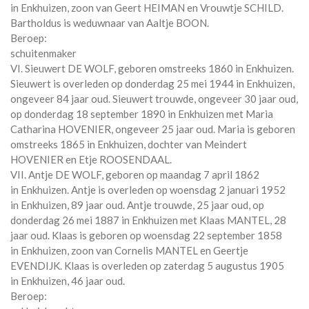
in
Enkhuizen
, zoon van
Geert HEIMAN en
Vrouwtje SCHILD.
Bartholdus is weduwnaar van
Aaltje BOON.
Beroep:
schuitenmaker
VI. Sieuwert DE WOLF, geboren omstreeks 1860 in
Enkhuizen
.
Sieuwert is overleden op donderdag 25 mei 1944 in
Enkhuizen
,
ongeveer 84 jaar oud. Sieuwert trouwde, ongeveer 30 jaar oud,
op donderdag 18 september 1890 in
Enkhuizen
met
Maria
Catharina HOVENIER
, ongeveer 25 jaar oud. Maria is geboren
omstreeks 1865 in
Enkhuizen
, dochter van
Meindert
HOVENIER en
Etje ROOSENDAAL.
VII. Antje DE WOLF, geboren op maandag 7 april 1862
in
Enkhuizen
. Antje is overleden op woensdag 2 januari 1952
in
Enkhuizen
, 89 jaar oud. Antje trouwde, 25 jaar oud, op
donderdag 26 mei 1887 in
Enkhuizen
met
Klaas MANTEL
, 28
jaar oud. Klaas is geboren op woensdag 22 september 1858
in
Enkhuizen
, zoon van
Cornelis MANTEL en
Geertje
EVENDIJK. Klaas is overleden op zaterdag 5 augustus 1905
in
Enkhuizen
, 46 jaar oud.
Beroep: