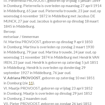
III. Pieternella PROVOOST, geboren op vrijdag 5 januari 1849
in
Domburg
. Pieternella is overleden op maandag 27 april 1914
in
Middelburg
, 65 jaar oud. Pieternella trouwde, 23 jaar oud, op
woensdag 6 november 1872 in
Middelburg
met
Jacobus DE
MUNCK
, 27 jaar oud. Jacobus is geboren op dinsdag 18 maart
1845 in
Middelburg
.
Beroep:
metselaar / timmerman
IV. Martina PROVOOST, geboren op dinsdag 9 april 1850
in
Domburg
. Martina is overleden op zondag 2 maart 1930
in
Middelburg
, 79 jaar oud. Martina trouwde, 24 jaar oud, op
woensdag 11 november 1874 in
Middelburg
met
Hendrik VAN
IREN
, 23 jaar oud. Hendrik is geboren op zaterdag 5 juli 1851
in
Middelburg
. Hendrik is overleden op donderdag 29
september 1927 in
Middelburg
, 76 jaar oud.
V. Adriana PROVOOST
, geboren op zaterdag 10 mei 1851
in
Domburg
(zie
11
).
VI. Maatje PROVOOST, geboren op vrijdag 23 april 1852
in
Domburg
. Maatje is overleden op dinsdag 29 juni 1852
in
Domburg
, 2 maanden oud.
VII. Pieter PROVOOST, geboren op zondag 26 juni 1853