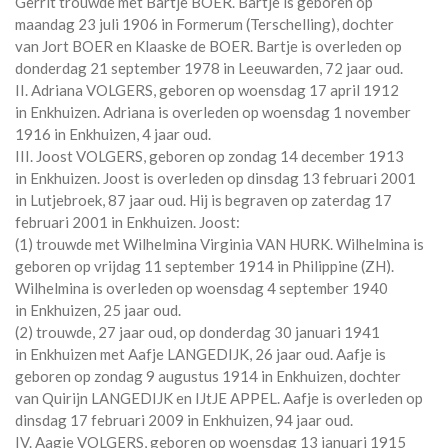
Gerrit trouwde met
Bartje BOER
. Bartje is geboren op
maandag 23 juli 1906 in
Formerum (Terschelling)
, dochter
van
Jort BOER en
Klaaske de BOER. Bartje is overleden op
donderdag 21 september 1978 in
Leeuwarden
, 72 jaar oud.
II. Adriana VOLGERS, geboren op woensdag 17 april 1912
in
Enkhuizen
. Adriana is overleden op woensdag 1 november
1916 in
Enkhuizen
, 4 jaar oud.
III. Joost VOLGERS, geboren op zondag 14 december 1913
in
Enkhuizen
. Joost is overleden op dinsdag 13 februari 2001
in
Lutjebroek
, 87 jaar oud. Hij is begraven op zaterdag 17
februari 2001 in
Enkhuizen
. Joost:
(1) trouwde met
Wilhelmina Virginia VAN HURK
. Wilhelmina is
geboren op vrijdag 11 september 1914 in
Philippine (ZH)
.
Wilhelmina is overleden op woensdag 4 september 1940
in
Enkhuizen
, 25 jaar oud.
(2) trouwde, 27 jaar oud, op donderdag 30 januari 1941
in
Enkhuizen
met
Aafje LANGEDIJK
, 26 jaar oud. Aafje is
geboren op zondag 9 augustus 1914 in
Enkhuizen
, dochter
van
Quirijn LANGEDIJK en
IJtJE APPEL. Aafje is overleden op
dinsdag 17 februari 2009 in
Enkhuizen
, 94 jaar oud.
IV. Aagje VOLGERS, geboren op woensdag 13 januari 1915