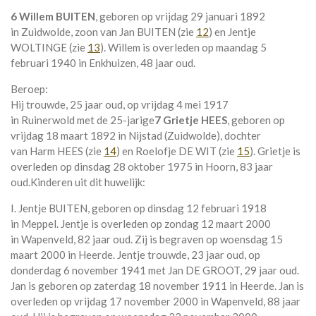
6 Willem BUITEN
, geboren op vrijdag 29 januari 1892
in
Zuidwolde
, zoon van
Jan BUITEN (zie
12
) en
Jentje
WOLTINGE (zie
13
). Willem is overleden op maandag 5
februari 1940 in
Enkhuizen
, 48 jaar oud.
Beroep:
Hij trouwde, 25 jaar oud, op vrijdag 4 mei 1917
in
Ruinerwold
met de 25-jarige
7 Grietje HEES
, geboren op
vrijdag 18 maart 1892 in
Nijstad (Zuidwolde)
, dochter
van
Harm HEES (zie
14
) en
Roelofje DE WIT (zie
15
). Grietje is
overleden op dinsdag 28 oktober 1975 in
Hoorn
, 83 jaar
oud.
Kinderen uit dit huwelijk:
I. Jentje BUITEN, geboren op dinsdag 12 februari 1918
in
Meppel
. Jentje is overleden op zondag 12 maart 2000
in
Wapenveld
, 82 jaar oud. Zij is begraven op woensdag 15
maart 2000 in
Heerde
. Jentje trouwde, 23 jaar oud, op
donderdag 6 november 1941 met
Jan DE GROOT
, 29 jaar oud.
Jan is geboren op zaterdag 18 november 1911 in
Heerde
. Jan is
overleden op vrijdag 17 november 2000 in
Wapenveld
, 88 jaar