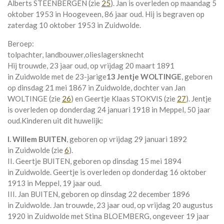
Alberts STEENBERGEN (zie
25
). Jan is overleden op maandag 5
oktober 1953 in
Hoogeveen
, 86 jaar oud. Hij is begraven op
zaterdag 10 oktober 1953 in
Zuidwolde
.
Beroep:
tolpachter, landbouwer,olieslagersknecht
Hij trouwde, 23 jaar oud, op vrijdag 20 maart 1891
in
Zuidwolde
met de 23-jarige
13 Jentje WOLTINGE
, geboren
op dinsdag 21 mei 1867 in
Zuidwolde
, dochter van
Jan
WOLTINGE (zie
26
) en
Geertje Klaas STOKVIS (zie
27
). Jentje
is overleden op donderdag 24 januari 1918 in
Meppel
, 50 jaar
oud.
Kinderen uit dit huwelijk:
I. Willem BUITEN
, geboren op vrijdag 29 januari 1892
in
Zuidwolde
(zie
6
).
II. Geertje BUITEN, geboren op dinsdag 15 mei 1894
in
Zuidwolde
. Geertje is overleden op donderdag 16 oktober
1913 in
Meppel
, 19 jaar oud.
III. Jan BUITEN, geboren op dinsdag 22 december 1896
in
Zuidwolde
. Jan trouwde, 23 jaar oud, op vrijdag 20 augustus
1920 in
Zuidwolde
met
Stina BLOEMBERG
, ongeveer 19 jaar