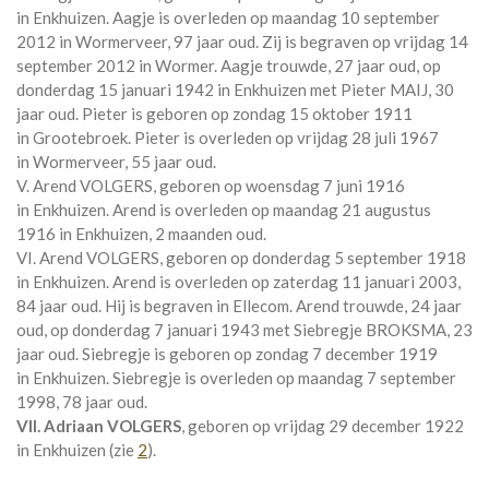
in
Enkhuizen
. Aagje is overleden op maandag 10 september
2012 in
Wormerveer
, 97 jaar oud. Zij is begraven op vrijdag 14
september 2012 in
Wormer
. Aagje trouwde, 27 jaar oud, op
donderdag 15 januari 1942 in
Enkhuizen
met
Pieter MAIJ
, 30
jaar oud. Pieter is geboren op zondag 15 oktober 1911
in
Grootebroek
. Pieter is overleden op vrijdag 28 juli 1967
in
Wormerveer
, 55 jaar oud.
V. Arend VOLGERS, geboren op woensdag 7 juni 1916
in
Enkhuizen
. Arend is overleden op maandag 21 augustus
1916 in
Enkhuizen
, 2 maanden oud.
VI. Arend VOLGERS, geboren op donderdag 5 september 1918
in
Enkhuizen
. Arend is overleden op zaterdag 11 januari 2003,
84 jaar oud. Hij is begraven in
Ellecom
. Arend trouwde, 24 jaar
oud, op donderdag 7 januari 1943 met
Siebregje BROKSMA
, 23
jaar oud. Siebregje is geboren op zondag 7 december 1919
in
Enkhuizen
. Siebregje is overleden op maandag 7 september
1998, 78 jaar oud.
VII. Adriaan VOLGERS
, geboren op vrijdag 29 december 1922
in
Enkhuizen
(zie
2
).