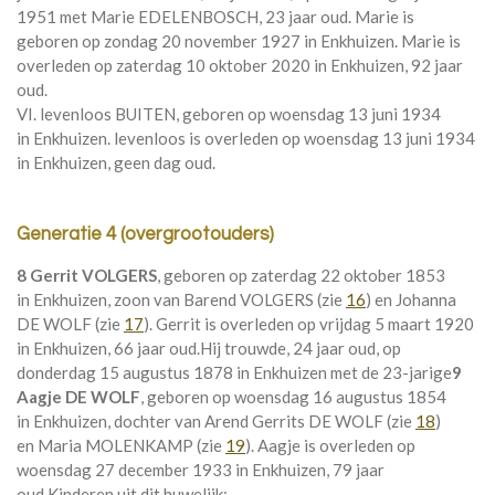
1951 met
Marie EDELENBOSCH
, 23 jaar oud. Marie is
geboren op zondag 20 november 1927 in
Enkhuizen
. Marie is
overleden op zaterdag 10 oktober 2020 in
Enkhuizen
, 92 jaar
oud.
VI. levenloos BUITEN, geboren op woensdag 13 juni 1934
in
Enkhuizen
. levenloos is overleden op woensdag 13 juni 1934
in
Enkhuizen
, geen dag oud.
Generatie 4 (overgrootouders)
8 Gerrit VOLGERS
, geboren op zaterdag 22 oktober 1853
in
Enkhuizen
, zoon van
Barend VOLGERS (zie
16
) en
Johanna
DE WOLF (zie
17
). Gerrit is overleden op vrijdag 5 maart 1920
in
Enkhuizen
, 66 jaar oud.
Hij trouwde, 24 jaar oud, op
donderdag 15 augustus 1878 in
Enkhuizen
met de 23-jarige
9
Aagje DE WOLF
, geboren op woensdag 16 augustus 1854
in
Enkhuizen
, dochter van
Arend Gerrits DE WOLF (zie
18
)
en
Maria MOLENKAMP (zie
19
). Aagje is overleden op
woensdag 27 december 1933 in
Enkhuizen
, 79 jaar
oud.
Kinderen uit dit huwelijk: