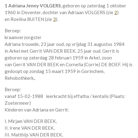
1 Adriana Jenny VOLGERS
, geboren op zaterdag 1 oktober
1960 in
Deventer
, dochter van
Adriaan VOLGERS (zie
2
)
en
Roelina BUITEN (zie
3
).
Beroep:
kraamverzorgster
Adriana trouwde, 23 jaar oud, op vrijdag 31 augustus 1984
in
Arkel
met
Gerrit VAN DER BEEK
, 25 jaar oud. Gerrit is
geboren op zaterdag 28 februari 1959 in
Arkel
, zoon
van
Gerrit VAN DER BEEK en
Cornelia (Corrie) DE BOEF. Hij is
gedoopt op zondag 15 maart 1959 in
Gorinchem,
Rehobothkerk,
.
Beroep:
vanaf
15-02-1988
leerkracht bij effatha / kentalis (Plaats:
Zoetermeer)
Kinderen van Adriana en Gerrit:
I. Mirjam VAN DER BEEK,
II. Irene VAN DER BEEK,
III. Matthijs VAN DER BEEK,