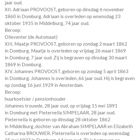
jaar oud.
XII. Adriaan PROVOOST, geboren op dinsdag 6 november
1860 in
Domburg
. Adriaan is overleden op woensdag 23
oktober 1935 in
Middelburg
, 74 jaar oud.
Beroep:
Olieventer (de Automaat)
XIII. Maatje PROVOOST, geboren op zondag 2 maart 1862
in
Domburg
. Maatje is overleden op vrijdag 26 maart 1869
in
Domburg
, 7 jaar oud. Zij is begraven op dinsdag 30 maart
1869 in
Domburg
.
XIV. Johannes PROVOOST, geboren op zondag 5 april 1863
in
Domburg
. Johannes is overleden, 66 jaar oud. Hij is begraven
op zondag 16 juni 1929 in
Amsterdam
.
Beroep:
huurkoetsier / pensionhouder
Johannes trouwde, 28 jaar oud, op vrijdag 15 mei 1891
in
Domburg
met
Pieternella SIMPELAAR
, 28 jaar oud.
Pieternella is geboren op dinsdag 28 oktober 1862
in
Middelburg
, dochter van
Abraham SIMPELAAR en
Elizabeth
Catharina BROUWER. Pieternella is overleden op woensdag
25 mei 1927 in
Domburg
, 64 jaar oud. Zij is begraven op