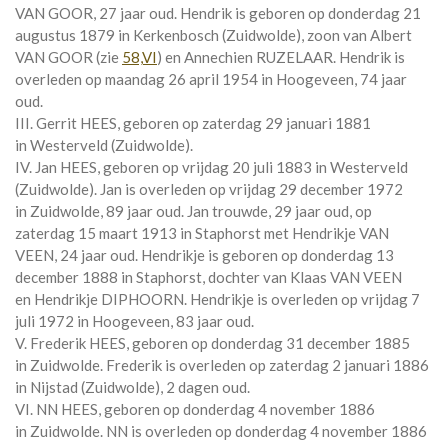
VAN GOOR
, 27 jaar oud. Hendrik is geboren op donderdag 21
augustus 1879 in
Kerkenbosch (Zuidwolde)
, zoon van
Albert
VAN GOOR (zie
58,VI
) en
Annechien RUZELAAR. Hendrik is
overleden op maandag 26 april 1954 in
Hoogeveen
, 74 jaar
oud.
III. Gerrit HEES, geboren op zaterdag 29 januari 1881
in
Westerveld (Zuidwolde)
.
IV. Jan HEES, geboren op vrijdag 20 juli 1883 in
Westerveld
(Zuidwolde)
. Jan is overleden op vrijdag 29 december 1972
in
Zuidwolde
, 89 jaar oud. Jan trouwde, 29 jaar oud, op
zaterdag 15 maart 1913 in
Staphorst
met
Hendrikje VAN
VEEN
, 24 jaar oud. Hendrikje is geboren op donderdag 13
december 1888 in
Staphorst
, dochter van
Klaas VAN VEEN
en
Hendrikje DIPHOORN. Hendrikje is overleden op vrijdag 7
juli 1972 in
Hoogeveen
, 83 jaar oud.
V. Frederik HEES, geboren op donderdag 31 december 1885
in
Zuidwolde
. Frederik is overleden op zaterdag 2 januari 1886
in
Nijstad (Zuidwolde)
, 2 dagen oud.
VI. NN HEES, geboren op donderdag 4 november 1886
in
Zuidwolde
. NN is overleden op donderdag 4 november 1886