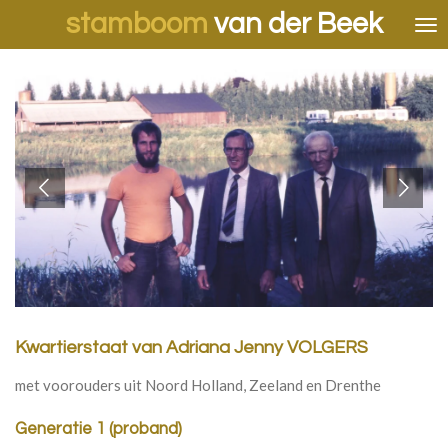
stamboom
van der Beek
Ga
direct
naar
de
hoofdinhoud
Kwartierstaat van Adriana Jenny VOLGERS
met voorouders uit Noord Holland, Zeeland en Drenthe
Generatie 1 (proband)