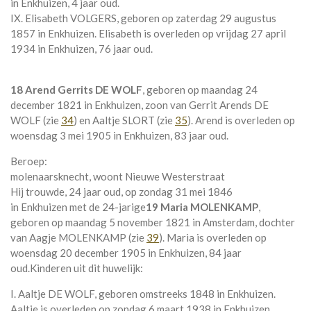
in
Enkhuizen
, 4 jaar oud.
IX. Elisabeth VOLGERS, geboren op zaterdag 29 augustus
1857 in
Enkhuizen
. Elisabeth is overleden op vrijdag 27 april
1934 in
Enkhuizen
, 76 jaar oud.
18 Arend Gerrits DE WOLF
, geboren op maandag 24
december 1821 in
Enkhuizen
, zoon van
Gerrit Arends DE
WOLF (zie
34
) en
Aaltje SLORT (zie
35
). Arend is overleden op
woensdag 3 mei 1905 in
Enkhuizen
, 83 jaar oud.
Beroep:
molenaarsknecht, woont Nieuwe Westerstraat
Hij trouwde, 24 jaar oud, op zondag 31 mei 1846
in
Enkhuizen
met de 24-jarige
19 Maria MOLENKAMP
,
geboren op maandag 5 november 1821 in
Amsterdam
, dochter
van
Aagje MOLENKAMP (zie
39
). Maria is overleden op
woensdag 20 december 1905 in
Enkhuizen
, 84 jaar
oud.
Kinderen uit dit huwelijk:
I. Aaltje DE WOLF, geboren omstreeks 1848 in
Enkhuizen
.
Aaltje is overleden op zondag 6 maart 1938 in
Enkhuizen
,