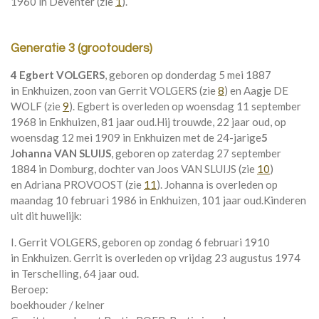
1960 in
Deventer
(zie
1
).
Generatie 3 (grootouders)
4 Egbert VOLGERS
, geboren op donderdag 5 mei 1887
in
Enkhuizen
, zoon van
Gerrit VOLGERS (zie
8
) en
Aagje DE
WOLF (zie
9
). Egbert is overleden op woensdag 11 september
1968 in
Enkhuizen
, 81 jaar oud.
Hij trouwde, 22 jaar oud, op
woensdag 12 mei 1909 in
Enkhuizen
met de 24-jarige
5
Johanna VAN SLUIJS
, geboren op zaterdag 27 september
1884 in
Domburg
, dochter van
Joos VAN SLUIJS (zie
10
)
en
Adriana PROVOOST (zie
11
). Johanna is overleden op
maandag 10 februari 1986 in
Enkhuizen
, 101 jaar oud.
Kinderen
uit dit huwelijk:
I. Gerrit VOLGERS, geboren op zondag 6 februari 1910
in
Enkhuizen
. Gerrit is overleden op vrijdag 23 augustus 1974
in
Terschelling
, 64 jaar oud.
Beroep:
boekhouder / kelner