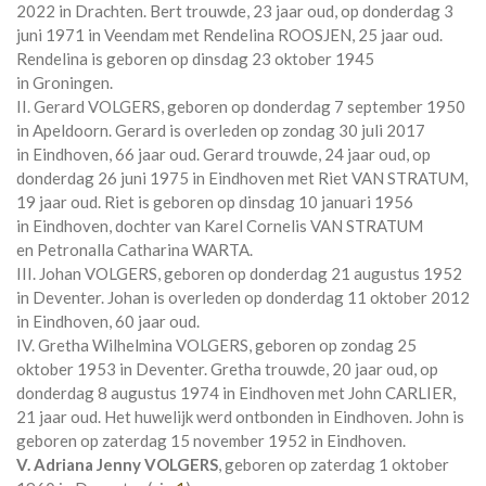
2022 in
Drachten
. Bert trouwde, 23 jaar oud, op donderdag 3
juni 1971 in
Veendam
met
Rendelina ROOSJEN
, 25 jaar oud.
Rendelina is geboren op dinsdag 23 oktober 1945
in
Groningen
.
II. Gerard VOLGERS, geboren op donderdag 7 september 1950
in
Apeldoorn
. Gerard is overleden op zondag 30 juli 2017
in
Eindhoven
, 66 jaar oud. Gerard trouwde, 24 jaar oud, op
donderdag 26 juni 1975 in
Eindhoven
met
Riet VAN STRATUM
,
19 jaar oud. Riet is geboren op dinsdag 10 januari 1956
in
Eindhoven
, dochter van
Karel Cornelis VAN STRATUM
en
Petronalla Catharina WARTA.
III. Johan VOLGERS, geboren op donderdag 21 augustus 1952
in
Deventer
. Johan is overleden op donderdag 11 oktober 2012
in
Eindhoven
, 60 jaar oud.
IV. Gretha Wilhelmina VOLGERS, geboren op zondag 25
oktober 1953 in
Deventer
. Gretha trouwde, 20 jaar oud, op
donderdag 8 augustus 1974 in
Eindhoven
met
John CARLIER
,
21 jaar oud. Het huwelijk werd ontbonden in
Eindhoven
. John is
geboren op zaterdag 15 november 1952 in
Eindhoven
.
V. Adriana Jenny VOLGERS
, geboren op zaterdag 1 oktober