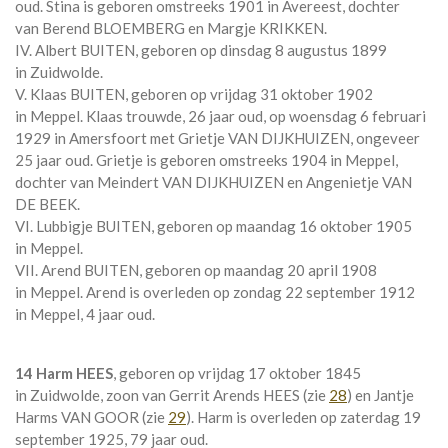
oud. Stina is geboren omstreeks 1901 in
Avereest
, dochter
van
Berend BLOEMBERG en
Margje KRIKKEN.
IV. Albert BUITEN, geboren op dinsdag 8 augustus 1899
in
Zuidwolde
.
V. Klaas BUITEN, geboren op vrijdag 31 oktober 1902
in
Meppel
. Klaas trouwde, 26 jaar oud, op woensdag 6 februari
1929 in
Amersfoort
met
Grietje VAN DIJKHUIZEN
, ongeveer
25 jaar oud. Grietje is geboren omstreeks 1904 in
Meppel
,
dochter van
Meindert VAN DIJKHUIZEN en
Angenietje VAN
DE BEEK.
VI. Lubbigje BUITEN, geboren op maandag 16 oktober 1905
in
Meppel
.
VII. Arend BUITEN, geboren op maandag 20 april 1908
in
Meppel
. Arend is overleden op zondag 22 september 1912
in
Meppel
, 4 jaar oud.
14 Harm HEES
, geboren op vrijdag 17 oktober 1845
in
Zuidwolde
, zoon van
Gerrit Arends HEES (zie
28
) en
Jantje
Harms VAN GOOR (zie
29
). Harm is overleden op zaterdag 19
september 1925, 79 jaar oud.