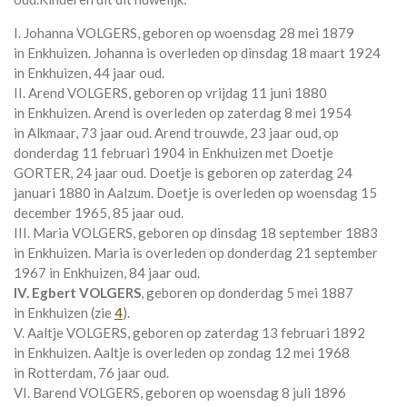
I. Johanna VOLGERS, geboren op woensdag 28 mei 1879
in
Enkhuizen
. Johanna is overleden op dinsdag 18 maart 1924
in
Enkhuizen
, 44 jaar oud.
II. Arend VOLGERS, geboren op vrijdag 11 juni 1880
in
Enkhuizen
. Arend is overleden op zaterdag 8 mei 1954
in
Alkmaar
, 73 jaar oud. Arend trouwde, 23 jaar oud, op
donderdag 11 februari 1904 in
Enkhuizen
met
Doetje
GORTER
, 24 jaar oud. Doetje is geboren op zaterdag 24
januari 1880 in
Aalzum
. Doetje is overleden op woensdag 15
december 1965, 85 jaar oud.
III. Maria VOLGERS, geboren op dinsdag 18 september 1883
in
Enkhuizen
. Maria is overleden op donderdag 21 september
1967 in
Enkhuizen
, 84 jaar oud.
IV. Egbert VOLGERS
, geboren op donderdag 5 mei 1887
in
Enkhuizen
(zie
4
).
V. Aaltje VOLGERS, geboren op zaterdag 13 februari 1892
in
Enkhuizen
. Aaltje is overleden op zondag 12 mei 1968
in
Rotterdam
, 76 jaar oud.
VI. Barend VOLGERS, geboren op woensdag 8 juli 1896