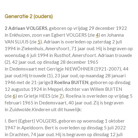
Generatie 2 (ouders)
2 Adriaan VOLGERS
, geboren op vrijdag 29 december 1922
in
Enkhuizen
, zoon van
Egbert VOLGERS (zie
4
) en
Johanna
VAN SLUIJS (zie
5
). Adriaan is overleden op zaterdag 2 juli
1994 in
Ziekenhuis, Amersfoort
, 71 jaar oud. Hij is begraven op
woensdag 6 juli 1994 in
Rusthof, Amersfoort
. Adriaan trouwde
(2), 42 jaar oud, op dinsdag 28 december 1965
in
Dedemsvaart
met
Gerrigje NIEWÖHNER (1921-2007), 44
jaar oud.
Hij trouwde (1), 23 jaar oud, op maandag 28 januari
1946 met de 21-jarige
3 Roelina BUITEN
, geboren op dinsdag
12 augustus 1924 in
Meppel
, dochter van
Willem BUITEN
(zie
6
) en
Grietje HEES (zie
7
). Roelina is overleden op vrijdag 5
februari 1965 in
Dedemsvaart
, 40 jaar oud. Zij is begraven
in
Zuidwolde
.
Kinderen uit dit huwelijk:
I. Bert (Egbert) VOLGERS, geboren op woensdag 1 oktober
1947 in
Apeldoorn
. Bert is overleden op dinsdag 5 juli 2022
in
Drachten
, 74 jaar oud. Hij is begraven op dinsdag 12 juli