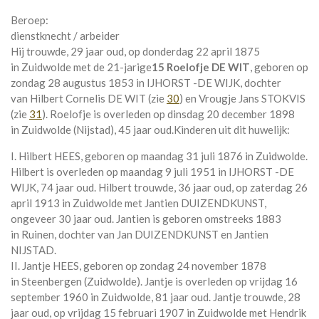
Beroep:
dienstknecht / arbeider
Hij trouwde, 29 jaar oud, op donderdag 22 april 1875
in
Zuidwolde
met de 21-jarige
15 Roelofje DE WIT
, geboren op
zondag 28 augustus 1853 in
IJHORST -DE WIJK
, dochter
van
Hilbert Cornelis DE WIT (zie
30
) en
Vrougje Jans STOKVIS
(zie
31
). Roelofje is overleden op dinsdag 20 december 1898
in
Zuidwolde (Nijstad)
, 45 jaar oud.
Kinderen uit dit huwelijk:
I. Hilbert HEES, geboren op maandag 31 juli 1876 in
Zuidwolde
.
Hilbert is overleden op maandag 9 juli 1951 in
IJHORST -DE
WIJK
, 74 jaar oud. Hilbert trouwde, 36 jaar oud, op zaterdag 26
april 1913 in
Zuidwolde
met
Jantien DUIZENDKUNST
,
ongeveer 30 jaar oud. Jantien is geboren omstreeks 1883
in
Ruinen
, dochter van
Jan DUIZENDKUNST en
Jantien
NIJSTAD.
II. Jantje HEES, geboren op zondag 24 november 1878
in
Steenbergen (Zuidwolde)
. Jantje is overleden op vrijdag 16
september 1960 in
Zuidwolde
, 81 jaar oud. Jantje trouwde, 28
jaar oud, op vrijdag 15 februari 1907 in
Zuidwolde
met
Hendrik