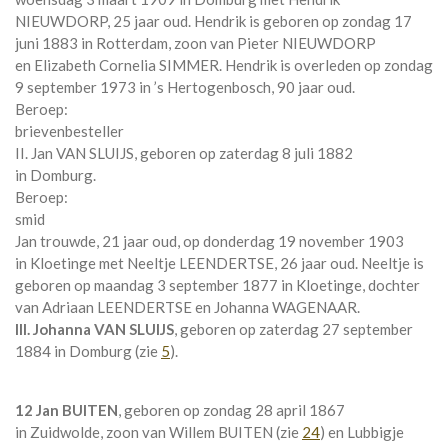
NIEUWDORP
, 25 jaar oud. Hendrik is geboren op zondag 17
juni 1883 in
Rotterdam
, zoon van
Pieter NIEUWDORP
en
Elizabeth Cornelia SIMMER. Hendrik is overleden op zondag
9 september 1973 in
’s Hertogenbosch
, 90 jaar oud.
Beroep:
brievenbesteller
II. Jan VAN SLUIJS, geboren op zaterdag 8 juli 1882
in
Domburg
.
Beroep:
smid
Jan trouwde, 21 jaar oud, op donderdag 19 november 1903
in
Kloetinge
met
Neeltje LEENDERTSE
, 26 jaar oud. Neeltje is
geboren op maandag 3 september 1877 in
Kloetinge
, dochter
van
Adriaan LEENDERTSE en
Johanna WAGENAAR.
III. Johanna VAN SLUIJS
, geboren op zaterdag 27 september
1884 in
Domburg
(zie
5
).
12 Jan BUITEN
, geboren op zondag 28 april 1867
in
Zuidwolde
, zoon van
Willem BUITEN (zie
24
) en
Lubbigje