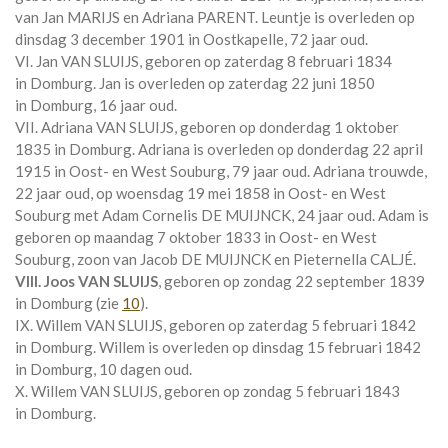
van
Jan MARIJS en
Adriana PARENT. Leuntje is overleden op
dinsdag 3 december 1901 in
Oostkapelle
, 72 jaar oud.
VI. Jan VAN SLUIJS, geboren op zaterdag 8 februari 1834
in
Domburg
. Jan is overleden op zaterdag 22 juni 1850
in
Domburg
, 16 jaar oud.
VII. Adriana VAN SLUIJS, geboren op donderdag 1 oktober
1835 in
Domburg
. Adriana is overleden op donderdag 22 april
1915 in
Oost- en West Souburg
, 79 jaar oud. Adriana trouwde,
22 jaar oud, op woensdag 19 mei 1858 in
Oost- en West
Souburg
met
Adam Cornelis DE MUIJNCK
, 24 jaar oud. Adam is
geboren op maandag 7 oktober 1833 in
Oost- en West
Souburg
, zoon van
Jacob DE MUIJNCK en
Pieternella CALJÉ.
VIII. Joos VAN SLUIJS
, geboren op zondag 22 september 1839
in
Domburg
(zie
10
).
IX. Willem VAN SLUIJS, geboren op zaterdag 5 februari 1842
in
Domburg
. Willem is overleden op dinsdag 15 februari 1842
in
Domburg
, 10 dagen oud.
X. Willem VAN SLUIJS, geboren op zondag 5 februari 1843
in
Domburg
.