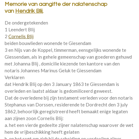
Memorie van aangifte der nalatenschap
van
Hendrik Blij.
De ondergetekenden
1 Leendert Blij
2
Cornelis Blij
beiden bouwlieden wonende te Giesendam
3 en Nijs van de Koppel, timmerman, eensgelijks wonende te
Giessendam, als in gehele gemeenschap van goederen gehuwd
met Johanna Blij , domicilie kiezende ten kantore van den
notaris Johannes Marinus Geluk te Giessendam
Verklaren
dat Hendrik Blij op den 3 January 1863 te Giessendam is
overleden en laatst aldaar is gedomiliceerd geweest.
Dat de overledene bij zijn testament verleden voor den notaris
Stephanus van Dorssen, residerende te Dordrecht den 3 july
1862, behoorlijk geregistreerd heeft bemaakt enige legaten
aan zijnen zoon Cornelis Blij:
a. het een vierde gedeelte zijner nalatenschap waarover de wet
hem de vrijbeschikking heeft gelaten
b. en het regt om zich bij de scheiding en verdeeling zijner