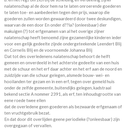
nalatenschap al de door hem na te laten onroerende goederen
te laten toe- en aanbedeelen tegen den prijs, waarop die
goederen zullen worden gewaardeerd door twee deskundigen,
waarvan de een door En onder d??la? (onleesbaar) dier
makuigen (?) tot erfgenamen van al het overige zijner
nalatenschap heeft benoemd zijne gezamenlijke kinderen ieder
voor een gelijk gedeelte zijnde ondergeteekende Leendert Blij
en Cornelis Blij en de voornoemde Johanna Blij
Dat tot des overledenens nalatenschap behoort de helft
gemeen en onverdeeld in het achterste gedeelte van een huis
met de schuur en het erf daar achter en het erf aan de noord en
zuidzijde van die schuur gelegen, alsmede bouw- wei- en
hooilanden ter gezam en in een erf, tegen over gemeld huis
onder de zelfde gemeente, buitendijks gelegen, kadstraal
bekend sectie A nommer 2391, als erf, ten inhoudsgrootte van
eene roede twee ellen
dat de overledene geen goederen als bezwaarde erfgenaam of
ten vruchtgebruik bezat.
En dat door dit overlijden geene periodieke (?onleesbaar) zijn
overgegaan of vervallen.