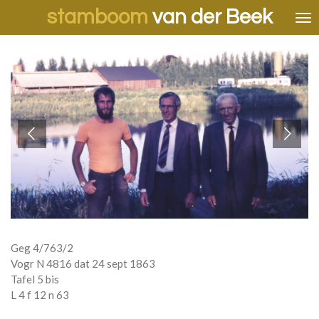
stamboom
van der Beek
Ga
direct
naar
de
hoofdinhoud
Geg 4/763/2
Vogr N 4816 dat 24 sept 1863
Tafel 5 bis
L 4 f 12 n 63