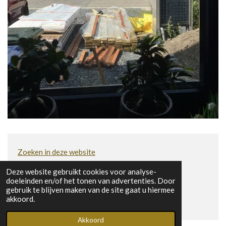
Zoeken in deze website
Deze website gebruikt cookies voor analyse-
F
doeleinden en/of het tonen van advertenties. Door
a
gebruik te blijven maken van de site gaat u hiermee
© 2023 Gerrit van der Beek
c
akkoord.
Powered by
JouwWeb
e
b
Akkoord
o