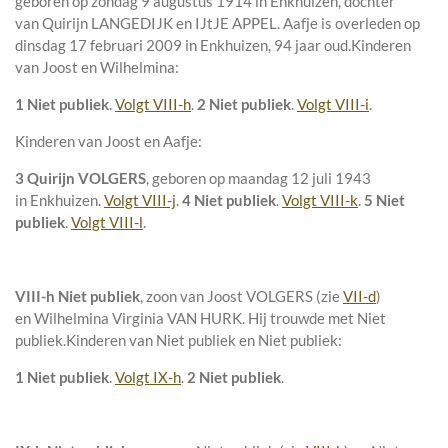
geboren op zondag 9 augustus 1914 in
Enkhuizen
, dochter
van
Quirijn LANGEDIJK en
IJtJE APPEL. Aafje is overleden op
dinsdag 17 februari 2009 in
Enkhuizen
, 94 jaar oud.
Kinderen
van Joost en Wilhelmina:
1 Niet publiek
.
Volgt VIII-h
.
2 Niet publiek
.
Volgt VIII-i
.
Kinderen van Joost en Aafje:
3 Quirijn VOLGERS
, geboren op maandag 12 juli 1943
in
Enkhuizen
.
Volgt VIII-j
.
4 Niet publiek
.
Volgt VIII-k
.
5 Niet
publiek
.
Volgt VIII-l
.
VIII-h
Niet publiek
, zoon van
Joost VOLGERS (zie
VII-d
)
en
Wilhelmina Virginia VAN HURK. Hij trouwde met
Niet
publiek
.
Kinderen van Niet publiek en Niet publiek:
1 Niet publiek
.
Volgt IX-h
.
2 Niet publiek
.