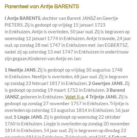
Parenteel van Antje BARENTS
I
Antje BARENTS
, dochter van
Barent JANSZ en
Geertje
PIETERS. Zij is gedoopt op vrijdag 15 januari 1723
in
Enkhuizen
. Antje is overleden, 50 jaar oud. Zij is begraven op
woensdag 12 januari 1774 in
Enkhuizen
. Antje trouwde, 24 jaar
oud, op zondag 28 mei 1747 in
Enkhuizen
met
Jan EGBERTSZ
,
nadat zij op zaterdag 13 mei 1747 in
Enkhuizen
in ondertrouw
zijn gegaan.
Kinderen van Antje en Jan:
1 Neeltje JANS
. Zij is gedoopt op vrijdag 30 augustus 1748
in
Enkhuizen
. Neeltje is overleden, 68 jaar oud. Zij is begraven
op zondag 23 februari 1817 in
Enkhuizen
.
2 Geertjen JANS
. Zij
is gedoopt op zondag 19 maart 1752 in
Enkhuizen
.
3 Barend
JANSZ
, geboren in
Enkhuizen
.
Volgt II-a
.
4 Trijntje JANS
. Zij is
gedoopt op zondag 27 november 1757 in
Enkhuizen
. Trijntje is
overleden op zaterdag 13 augustus 1814 in
Enkhuizen
, 56 jaar
oud.
5 Liepje JANS
. Zij is gedoopt op woensdag 22 oktober
1760 in
Enkhuizen
. Liepje is overleden op zondag 20 november
1814 in
Enkhuizen
, 54 jaar oud. Zij is begraven op dinsdag 22