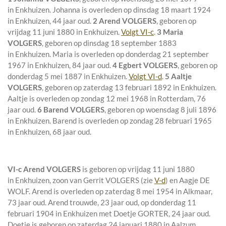
in
Enkhuizen
. Johanna is overleden op dinsdag 18 maart 1924
in
Enkhuizen
, 44 jaar oud.
2 Arend VOLGERS
, geboren op
vrijdag 11 juni 1880 in
Enkhuizen
.
Volgt VI-c
.
3 Maria
VOLGERS
, geboren op dinsdag 18 september 1883
in
Enkhuizen
. Maria is overleden op donderdag 21 september
1967 in
Enkhuizen
, 84 jaar oud.
4 Egbert VOLGERS
, geboren op
donderdag 5 mei 1887 in
Enkhuizen
.
Volgt VI-d
.
5 Aaltje
VOLGERS
, geboren op zaterdag 13 februari 1892 in
Enkhuizen
.
Aaltje is overleden op zondag 12 mei 1968 in
Rotterdam
, 76
jaar oud.
6 Barend VOLGERS
, geboren op woensdag 8 juli 1896
in
Enkhuizen
. Barend is overleden op zondag 28 februari 1965
in
Enkhuizen
, 68 jaar oud.
VI-c
Arend VOLGERS
is geboren op vrijdag 11 juni 1880
in
Enkhuizen
, zoon van
Gerrit VOLGERS (zie
V-d
) en
Aagje DE
WOLF. Arend is overleden op zaterdag 8 mei 1954 in
Alkmaar
,
73 jaar oud. Arend trouwde, 23 jaar oud, op donderdag 11
februari 1904 in
Enkhuizen
met
Doetje GORTER
, 24 jaar oud.
Doetje is geboren op zaterdag 24 januari 1880 in
Aalzum
.