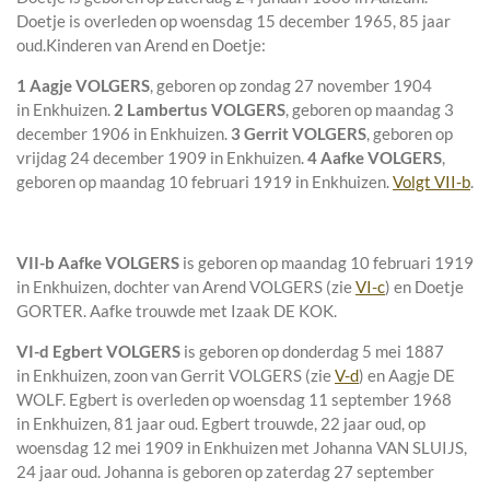
Doetje is overleden op woensdag 15 december 1965, 85 jaar
oud.
Kinderen van Arend en Doetje:
1 Aagje VOLGERS
, geboren op zondag 27 november 1904
in
Enkhuizen
.
2 Lambertus VOLGERS
, geboren op maandag 3
december 1906 in
Enkhuizen
.
3 Gerrit VOLGERS
, geboren op
vrijdag 24 december 1909 in
Enkhuizen
.
4 Aafke VOLGERS
,
geboren op maandag 10 februari 1919 in
Enkhuizen
.
Volgt VII-b
.
VII-b
Aafke VOLGERS
is geboren op maandag 10 februari 1919
in
Enkhuizen
, dochter van
Arend VOLGERS (zie
VI-c
) en
Doetje
GORTER. Aafke trouwde met
Izaak DE KOK
.
VI-d
Egbert VOLGERS
is geboren op donderdag 5 mei 1887
in
Enkhuizen
, zoon van
Gerrit VOLGERS (zie
V-d
) en
Aagje DE
WOLF. Egbert is overleden op woensdag 11 september 1968
in
Enkhuizen
, 81 jaar oud. Egbert trouwde, 22 jaar oud, op
woensdag 12 mei 1909 in
Enkhuizen
met
Johanna VAN SLUIJS
,
24 jaar oud. Johanna is geboren op zaterdag 27 september