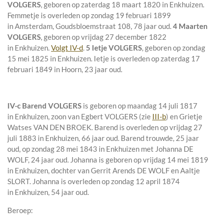
VOLGERS
, geboren op zaterdag 18 maart 1820 in
Enkhuizen
.
Femmetje is overleden op zondag 19 februari 1899
in
Amsterdam, Goudsbloemstraat 108
, 78 jaar oud.
4 Maarten
VOLGERS
, geboren op vrijdag 27 december 1822
in
Enkhuizen
.
Volgt IV-d
.
5 Ietje VOLGERS
, geboren op zondag
15 mei 1825 in
Enkhuizen
. Ietje is overleden op zaterdag 17
februari 1849 in
Hoorn
, 23 jaar oud.
IV-c
Barend VOLGERS
is geboren op maandag 14 juli 1817
in
Enkhuizen
, zoon van
Egbert VOLGERS (zie
III-b
) en
Grietje
Watses VAN DEN BROEK. Barend is overleden op vrijdag 27
juli 1883 in
Enkhuizen
, 66 jaar oud. Barend trouwde, 25 jaar
oud, op zondag 28 mei 1843 in
Enkhuizen
met
Johanna DE
WOLF
, 24 jaar oud. Johanna is geboren op vrijdag 14 mei 1819
in
Enkhuizen
, dochter van
Gerrit Arends DE WOLF en
Aaltje
SLORT. Johanna is overleden op zondag 12 april 1874
in
Enkhuizen
, 54 jaar oud.
Beroep: