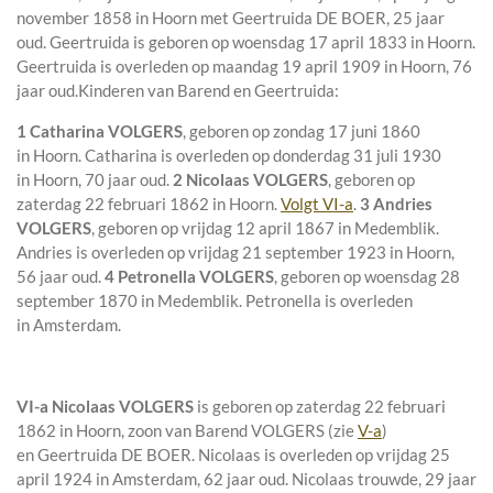
november 1858 in
Hoorn
met
Geertruida DE BOER
, 25 jaar
oud. Geertruida is geboren op woensdag 17 april 1833 in
Hoorn
.
Geertruida is overleden op maandag 19 april 1909 in
Hoorn
, 76
jaar oud.
Kinderen van Barend en Geertruida:
1 Catharina VOLGERS
, geboren op zondag 17 juni 1860
in
Hoorn
. Catharina is overleden op donderdag 31 juli 1930
in
Hoorn
, 70 jaar oud.
2 Nicolaas VOLGERS
, geboren op
zaterdag 22 februari 1862 in
Hoorn
.
Volgt VI-a
.
3 Andries
VOLGERS
, geboren op vrijdag 12 april 1867 in
Medemblik
.
Andries is overleden op vrijdag 21 september 1923 in
Hoorn
,
56 jaar oud.
4 Petronella VOLGERS
, geboren op woensdag 28
september 1870 in
Medemblik
. Petronella is overleden
in
Amsterdam
.
VI-a
Nicolaas VOLGERS
is geboren op zaterdag 22 februari
1862 in
Hoorn
, zoon van
Barend VOLGERS (zie
V-a
)
en
Geertruida DE BOER. Nicolaas is overleden op vrijdag 25
april 1924 in
Amsterdam
, 62 jaar oud. Nicolaas trouwde, 29 jaar