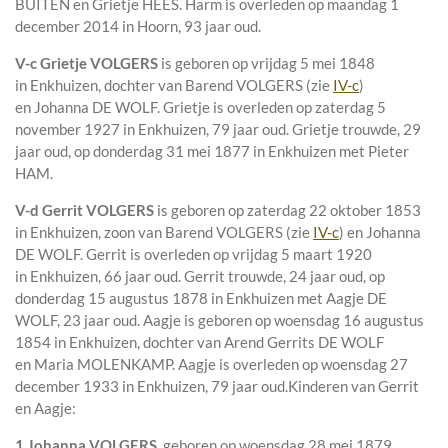
BUITEN en
Grietje HEES. Harm is overleden op maandag 1
december 2014 in
Hoorn
, 93 jaar oud.
V-c
Grietje VOLGERS
is geboren op vrijdag 5 mei 1848
in
Enkhuizen
, dochter van
Barend VOLGERS (zie
IV-c
)
en
Johanna DE WOLF. Grietje is overleden op zaterdag 5
november 1927 in
Enkhuizen
, 79 jaar oud. Grietje trouwde, 29
jaar oud, op donderdag 31 mei 1877 in
Enkhuizen
met
Pieter
HAM
.
V-d
Gerrit VOLGERS
is geboren op zaterdag 22 oktober 1853
in
Enkhuizen
, zoon van
Barend VOLGERS (zie
IV-c
) en
Johanna
DE WOLF. Gerrit is overleden op vrijdag 5 maart 1920
in
Enkhuizen
, 66 jaar oud. Gerrit trouwde, 24 jaar oud, op
donderdag 15 augustus 1878 in
Enkhuizen
met
Aagje DE
WOLF
, 23 jaar oud. Aagje is geboren op woensdag 16 augustus
1854 in
Enkhuizen
, dochter van
Arend Gerrits DE WOLF
en
Maria MOLENKAMP. Aagje is overleden op woensdag 27
december 1933 in
Enkhuizen
, 79 jaar oud.
Kinderen van Gerrit
en Aagje:
1 Johanna VOLGERS
, geboren op woensdag 28 mei 1879