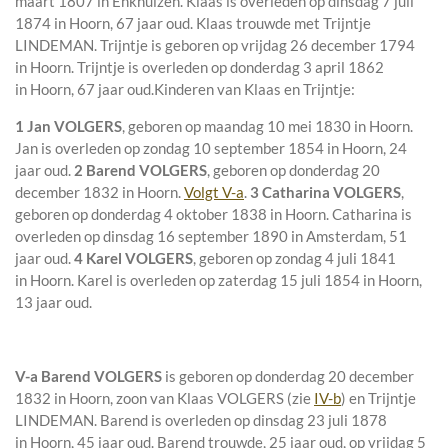
maart 1807 in
Enkhuizen
. Klaas is overleden op dinsdag 7 juli
1874 in
Hoorn
, 67 jaar oud. Klaas trouwde met
Trijntje
LINDEMAN
. Trijntje is geboren op vrijdag 26 december 1794
in
Hoorn
. Trijntje is overleden op donderdag 3 april 1862
in
Hoorn
, 67 jaar oud.
Kinderen van Klaas en Trijntje:
1 Jan VOLGERS
, geboren op maandag 10 mei 1830 in
Hoorn
.
Jan is overleden op zondag 10 september 1854 in
Hoorn
, 24
jaar oud.
2 Barend VOLGERS
, geboren op donderdag 20
december 1832 in
Hoorn
.
Volgt V-a
.
3 Catharina VOLGERS
,
geboren op donderdag 4 oktober 1838 in
Hoorn
. Catharina is
overleden op dinsdag 16 september 1890 in
Amsterdam
, 51
jaar oud.
4 Karel VOLGERS
, geboren op zondag 4 juli 1841
in
Hoorn
. Karel is overleden op zaterdag 15 juli 1854 in
Hoorn
,
13 jaar oud.
V-a
Barend VOLGERS
is geboren op donderdag 20 december
1832 in
Hoorn
, zoon van
Klaas VOLGERS (zie
IV-b
) en
Trijntje
LINDEMAN. Barend is overleden op dinsdag 23 juli 1878
in
Hoorn
, 45 jaar oud. Barend trouwde, 25 jaar oud, op vrijdag 5