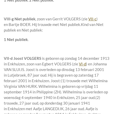
1 Niet publiek
.
2 Niet publiek
.
VIII-g
Niet publiek
, zoon van
Gerrit VOLGERS (zie
VII-c
)
en
Bartje BOER. Hij trouwde met
Niet publiek
.
Kind van Niet
publiek en Niet publiek:
1 Niet publiek
.
VII-d
Joost VOLGERS
is geboren op zondag 14 december 1913
in
Enkhuizen
, zoon van
Egbert VOLGERS (zie
VI-d
) en
Johanna
VAN SLUIJS. Joost is overleden op dinsdag 13 februari 2001
in
Lutjebroek
, 87 jaar oud. Hij is begraven op zaterdag 17
februari 2001 in
Enkhuizen
. Joost:
(1) trouwde met
Wilhelmina
Virginia VAN HURK
. Wilhelmina is geboren op vrijdag 11
september 1914 in
Philippine (ZH)
. Wilhelmina is overleden op
woensdag 4 september 1940 in
Enkhuizen
, 25 jaar oud.
(2)
trouwde, 27 jaar oud, op donderdag 30 januari 1941
in
Enkhuizen
met
Aafje LANGEDIJK
, 26 jaar oud. Aafje is