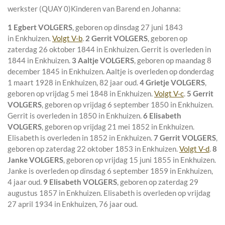
werkster (QUAY 0)
Kinderen van Barend en Johanna:
1 Egbert VOLGERS
, geboren op dinsdag 27 juni 1843
in
Enkhuizen
.
Volgt V-b
.
2 Gerrit VOLGERS
, geboren op
zaterdag 26 oktober 1844 in
Enkhuizen
. Gerrit is overleden in
1844 in
Enkhuizen
.
3 Aaltje VOLGERS
, geboren op maandag 8
december 1845 in
Enkhuizen
. Aaltje is overleden op donderdag
1 maart 1928 in
Enkhuizen
, 82 jaar oud.
4 Grietje VOLGERS
,
geboren op vrijdag 5 mei 1848 in
Enkhuizen
.
Volgt V-c
.
5 Gerrit
VOLGERS
, geboren op vrijdag 6 september 1850 in
Enkhuizen
.
Gerrit is overleden in 1850 in
Enkhuizen
.
6 Elisabeth
VOLGERS
, geboren op vrijdag 21 mei 1852 in
Enkhuizen
.
Elisabeth is overleden in 1852 in
Enkhuizen
.
7 Gerrit VOLGERS
,
geboren op zaterdag 22 oktober 1853 in
Enkhuizen
.
Volgt V-d
.
8
Janke VOLGERS
, geboren op vrijdag 15 juni 1855 in
Enkhuizen
.
Janke is overleden op dinsdag 6 september 1859 in
Enkhuizen
,
4 jaar oud.
9 Elisabeth VOLGERS
, geboren op zaterdag 29
augustus 1857 in
Enkhuizen
. Elisabeth is overleden op vrijdag
27 april 1934 in
Enkhuizen
, 76 jaar oud.