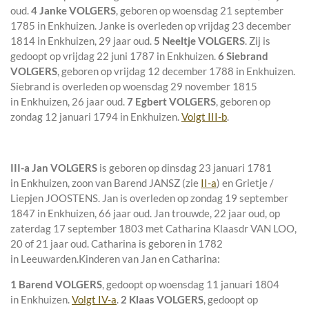
oud.
4 Janke VOLGERS
, geboren op woensdag 21 september
1785 in
Enkhuizen
. Janke is overleden op vrijdag 23 december
1814 in
Enkhuizen
, 29 jaar oud.
5 Neeltje VOLGERS
. Zij is
gedoopt op vrijdag 22 juni 1787 in
Enkhuizen
.
6 Siebrand
VOLGERS
, geboren op vrijdag 12 december 1788 in
Enkhuizen
.
Siebrand is overleden op woensdag 29 november 1815
in
Enkhuizen
, 26 jaar oud.
7 Egbert VOLGERS
, geboren op
zondag 12 januari 1794 in
Enkhuizen
.
Volgt III-b
.
III-a
Jan VOLGERS
is geboren op dinsdag 23 januari 1781
in
Enkhuizen
, zoon van
Barend JANSZ (zie
II-a
) en
Grietje /
Liepjen JOOSTENS. Jan is overleden op zondag 19 september
1847 in
Enkhuizen
, 66 jaar oud. Jan trouwde, 22 jaar oud, op
zaterdag 17 september 1803 met
Catharina Klaasdr VAN LOO
,
20 of 21 jaar oud. Catharina is geboren in 1782
in
Leeuwarden
.
Kinderen van Jan en Catharina:
1 Barend VOLGERS
, gedoopt op woensdag 11 januari 1804
in
Enkhuizen
.
Volgt IV-a
.
2 Klaas VOLGERS
, gedoopt op