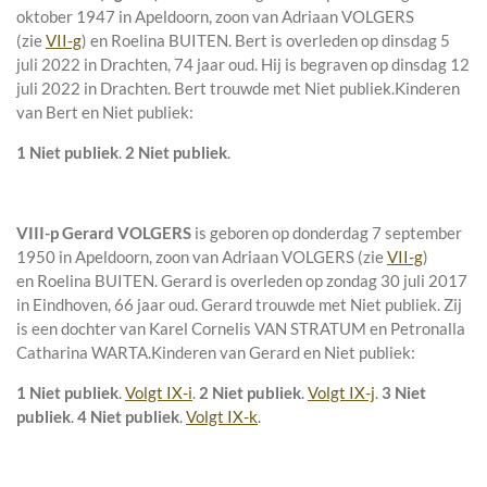
oktober 1947 in
Apeldoorn
, zoon van
Adriaan VOLGERS
(zie
VII-g
) en
Roelina BUITEN. Bert is overleden op dinsdag 5
juli 2022 in
Drachten
, 74 jaar oud. Hij is begraven op dinsdag 12
juli 2022 in
Drachten
. Bert trouwde met
Niet publiek
.
Kinderen
van Bert en Niet publiek:
1 Niet publiek
.
2 Niet publiek
.
VIII-p
Gerard VOLGERS
is geboren op donderdag 7 september
1950 in
Apeldoorn
, zoon van
Adriaan VOLGERS (zie
VII-g
)
en
Roelina BUITEN. Gerard is overleden op zondag 30 juli 2017
in
Eindhoven
, 66 jaar oud. Gerard trouwde met
Niet publiek
. Zij
is een dochter van
Karel Cornelis VAN STRATUM en
Petronalla
Catharina WARTA.
Kinderen van Gerard en Niet publiek:
1 Niet publiek
.
Volgt IX-i
.
2 Niet publiek
.
Volgt IX-j
.
3 Niet
publiek
.
4 Niet publiek
.
Volgt IX-k
.