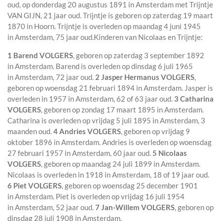
oud, op donderdag 20 augustus 1891 in
Amsterdam
met
Trijntje
VAN GIJN
, 21 jaar oud. Trijntje is geboren op zaterdag 19 maart
1870 in
Hoorn
. Trijntje is overleden op maandag 4 juni 1945
in
Amsterdam
, 75 jaar oud.
Kinderen van Nicolaas en Trijntje:
1 Barend VOLGERS
, geboren op zaterdag 3 september 1892
in
Amsterdam
. Barend is overleden op dinsdag 6 juli 1965
in
Amsterdam
, 72 jaar oud.
2 Jasper Hermanus VOLGERS
,
geboren op woensdag 21 februari 1894 in
Amsterdam
. Jasper is
overleden in 1957 in
Amsterdam
, 62 of 63 jaar oud.
3 Catharina
VOLGERS
, geboren op zondag 17 maart 1895 in
Amsterdam
.
Catharina is overleden op vrijdag 5 juli 1895 in
Amsterdam
, 3
maanden oud.
4 Andries VOLGERS
, geboren op vrijdag 9
oktober 1896 in
Amsterdam
. Andries is overleden op woensdag
27 februari 1957 in
Amsterdam
, 60 jaar oud.
5 Nicolaas
VOLGERS
, geboren op maandag 24 juli 1899 in
Amsterdam
.
Nicolaas is overleden in 1918 in
Amsterdam
, 18 of 19 jaar oud.
6 Piet VOLGERS
, geboren op woensdag 25 december 1901
in
Amsterdam
. Piet is overleden op vrijdag 16 juli 1954
in
Amsterdam
, 52 jaar oud.
7 Jan-Willem VOLGERS
, geboren op
dinsdag 28 juli 1908 in
Amsterdam
.