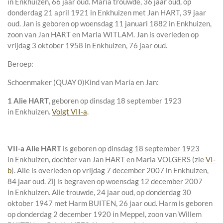
in
Enkhuizen
, 66 jaar oud. Maria trouwde, 36 jaar oud, op
donderdag 21 april 1921 in
Enkhuizen
met
Jan HART
, 39 jaar
oud. Jan is geboren op woensdag 11 januari 1882 in
Enkhuizen
,
zoon van
Jan HART en
Maria WITLAM. Jan is overleden op
vrijdag 3 oktober 1958 in
Enkhuizen
, 76 jaar oud.
Beroep:
Schoenmaker (QUAY 0)
Kind van Maria en Jan:
1 Alie HART
, geboren op dinsdag 18 september 1923
in
Enkhuizen
.
Volgt VII-a
.
VII-a
Alie HART
is geboren op dinsdag 18 september 1923
in
Enkhuizen
, dochter van
Jan HART en
Maria VOLGERS (zie
VI-
b
). Alie is overleden op vrijdag 7 december 2007 in
Enkhuizen
,
84 jaar oud. Zij is begraven op woensdag 12 december 2007
in
Enkhuizen
. Alie trouwde, 24 jaar oud, op donderdag 30
oktober 1947 met
Harm BUITEN
, 26 jaar oud. Harm is geboren
op donderdag 2 december 1920 in
Meppel
, zoon van
Willem