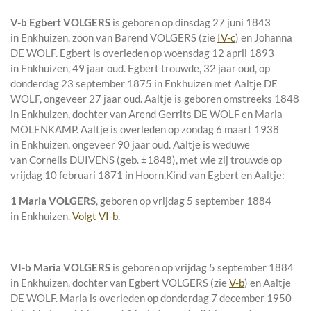
V-b
Egbert VOLGERS
is geboren op dinsdag 27 juni 1843
in
Enkhuizen
, zoon van
Barend VOLGERS (zie
IV-c
) en
Johanna
DE WOLF. Egbert is overleden op woensdag 12 april 1893
in
Enkhuizen
, 49 jaar oud. Egbert trouwde, 32 jaar oud, op
donderdag 23 september 1875 in
Enkhuizen
met
Aaltje DE
WOLF
, ongeveer 27 jaar oud. Aaltje is geboren omstreeks 1848
in
Enkhuizen
, dochter van
Arend Gerrits DE WOLF en
Maria
MOLENKAMP. Aaltje is overleden op zondag 6 maart 1938
in
Enkhuizen
, ongeveer 90 jaar oud. Aaltje is weduwe
van
Cornelis DUIVENS (geb. ±1848), met wie zij trouwde op
vrijdag 10 februari 1871 in
Hoorn
.
Kind van Egbert en Aaltje:
1 Maria VOLGERS
, geboren op vrijdag 5 september 1884
in
Enkhuizen
.
Volgt VI-b
.
VI-b
Maria VOLGERS
is geboren op vrijdag 5 september 1884
in
Enkhuizen
, dochter van
Egbert VOLGERS (zie
V-b
) en
Aaltje
DE WOLF. Maria is overleden op donderdag 7 december 1950