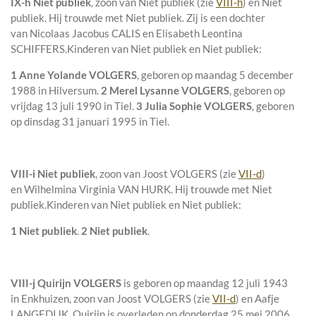
IX-h
Niet publiek
, zoon van
Niet publiek (zie
VIII-h
) en
Niet
publiek. Hij trouwde met
Niet publiek
. Zij is een dochter
van
Nicolaas Jacobus CALIS en
Elisabeth Leontina
SCHIFFERS.
Kinderen van Niet publiek en Niet publiek:
1 Anne Yolande VOLGERS
, geboren op maandag 5 december
1988 in
Hilversum
.
2 Merel Lysanne VOLGERS
, geboren op
vrijdag 13 juli 1990 in
Tiel
.
3 Julia Sophie VOLGERS
, geboren
op dinsdag 31 januari 1995 in
Tiel
.
VIII-i
Niet publiek
, zoon van
Joost VOLGERS (zie
VII-d
)
en
Wilhelmina Virginia VAN HURK. Hij trouwde met
Niet
publiek
.
Kinderen van Niet publiek en Niet publiek:
1 Niet publiek
.
2 Niet publiek
.
VIII-j
Quirijn VOLGERS
is geboren op maandag 12 juli 1943
in
Enkhuizen
, zoon van
Joost VOLGERS (zie
VII-d
) en
Aafje
LANGEDIJK. Quirijn is overleden op donderdag 25 mei 2006,