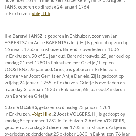
november 1814 in
Enkhuizen, Zuiderkerk, graf 245
.
6 Egbert
JANS
, geboren op dinsdag 24 januari 1764
in
Enkhuizen
.
Volgt II-b
.
II-a
Barend JANSZ
is geboren in
Enkhuizen
, zoon van
Jan
EGBERTSZ en
Antje BARENTS (zie
I
). Hij is gedoopt op zondag
16 maart 1755 in
Enkhuizen
. Barend is overleden in 1806
in
Enkhuizen
, 50 of 51 jaar oud. Barend trouwde, 25 jaar oud, op
zondag 21 mei 1780 in
Enkhuizen
met
Grietje / Liepjen
JOOSTENS
, 25 jaar oud. Grietje is geboren in
Enkhuizen
,
dochter van
Joost Gerrits en
Antje Daniels. Zij is gedoopt op
vrijdag 24 januari 1755 in
Enkhuizen
. Grietje is overleden op
maandag 3 februari 1823 in
Enkhuizen
, 68 jaar oud.
Kinderen
van Barend en Grietje:
1 Jan VOLGERS
, geboren op dinsdag 23 januari 1781
in
Enkhuizen
.
Volgt III-a
.
2 Joost VOLGERS
. Hij is gedoopt op
zondag 8 september 1782 in
Enkhuizen
.
3 Antjen VOLGERS
,
geboren op zondag 28 december 1783 in
Enkhuizen
. Antjen is
overleden op donderdag 25 oktober 1860 in
Enkhuizen
, 76 jaar