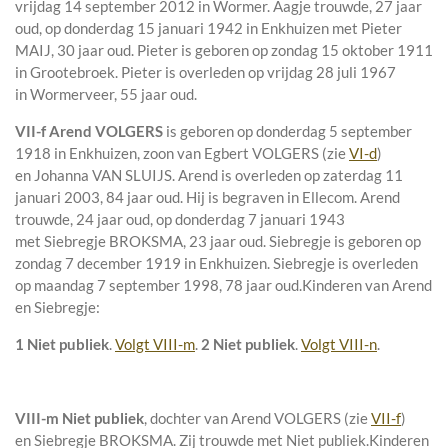
vrijdag 14 september 2012 in
Wormer
. Aagje trouwde, 27 jaar
oud, op donderdag 15 januari 1942 in
Enkhuizen
met
Pieter
MAIJ
, 30 jaar oud. Pieter is geboren op zondag 15 oktober 1911
in
Grootebroek
. Pieter is overleden op vrijdag 28 juli 1967
in
Wormerveer
, 55 jaar oud.
VII-f
Arend VOLGERS
is geboren op donderdag 5 september
1918 in
Enkhuizen
, zoon van
Egbert VOLGERS (zie
VI-d
)
en
Johanna VAN SLUIJS. Arend is overleden op zaterdag 11
januari 2003, 84 jaar oud. Hij is begraven in
Ellecom
. Arend
trouwde, 24 jaar oud, op donderdag 7 januari 1943
met
Siebregje BROKSMA
, 23 jaar oud. Siebregje is geboren op
zondag 7 december 1919 in
Enkhuizen
. Siebregje is overleden
op maandag 7 september 1998, 78 jaar oud.
Kinderen van Arend
en Siebregje:
1 Niet publiek
.
Volgt VIII-m
.
2 Niet publiek
.
Volgt VIII-n
.
VIII-m
Niet publiek
, dochter van
Arend VOLGERS (zie
VII-f
)
en
Siebregje BROKSMA. Zij trouwde met
Niet publiek
.
Kinderen