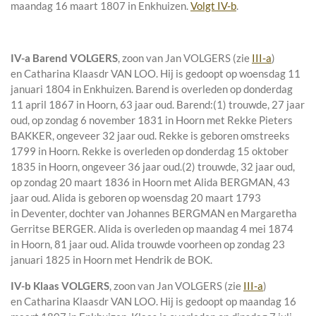
maandag 16 maart 1807 in
Enkhuizen
.
Volgt IV-b
.
IV-a
Barend VOLGERS
, zoon van
Jan VOLGERS (zie
III-a
)
en
Catharina Klaasdr VAN LOO. Hij is gedoopt op woensdag 11
januari 1804 in
Enkhuizen
. Barend is overleden op donderdag
11 april 1867 in
Hoorn
, 63 jaar oud. Barend:
(1) trouwde, 27 jaar
oud, op zondag 6 november 1831 in
Hoorn
met
Rekke Pieters
BAKKER
, ongeveer 32 jaar oud. Rekke is geboren omstreeks
1799 in
Hoorn
. Rekke is overleden op donderdag 15 oktober
1835 in
Hoorn
, ongeveer 36 jaar oud.
(2) trouwde, 32 jaar oud,
op zondag 20 maart 1836 in
Hoorn
met
Alida BERGMAN
, 43
jaar oud. Alida is geboren op woensdag 20 maart 1793
in
Deventer
, dochter van
Johannes BERGMAN en
Margaretha
Gerritse BERGER. Alida is overleden op maandag 4 mei 1874
in
Hoorn
, 81 jaar oud. Alida trouwde voorheen op zondag 23
januari 1825 in
Hoorn
met
Hendrik de BOK.
IV-b
Klaas VOLGERS
, zoon van
Jan VOLGERS (zie
III-a
)
en
Catharina Klaasdr VAN LOO. Hij is gedoopt op maandag 16