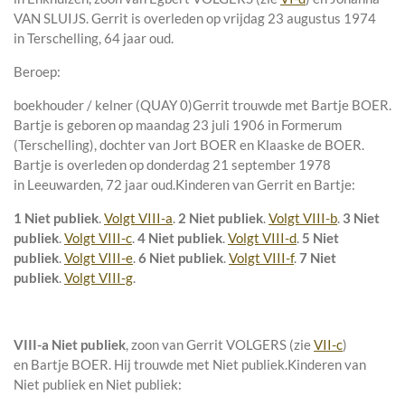
VAN SLUIJS. Gerrit is overleden op vrijdag 23 augustus 1974
in
Terschelling
, 64 jaar oud.
Beroep:
boekhouder / kelner (QUAY 0)Gerrit trouwde met
Bartje BOER
.
Bartje is geboren op maandag 23 juli 1906 in
Formerum
(Terschelling)
, dochter van
Jort BOER en
Klaaske de BOER.
Bartje is overleden op donderdag 21 september 1978
in
Leeuwarden
, 72 jaar oud.
Kinderen van Gerrit en Bartje:
1 Niet publiek
.
Volgt VIII-a
.
2 Niet publiek
.
Volgt VIII-b
.
3 Niet
publiek
.
Volgt VIII-c
.
4 Niet publiek
.
Volgt VIII-d
.
5 Niet
publiek
.
Volgt VIII-e
.
6 Niet publiek
.
Volgt VIII-f
.
7 Niet
publiek
.
Volgt VIII-g
.
VIII-a
Niet publiek
, zoon van
Gerrit VOLGERS (zie
VII-c
)
en
Bartje BOER. Hij trouwde met
Niet publiek
.
Kinderen van
Niet publiek en Niet publiek: