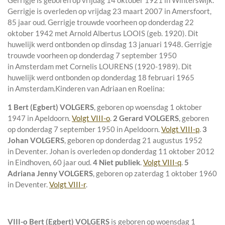
Gerrigje is geboren op vrijdag 14 oktober 1921 in
Winterswijk
.
Gerrigje is overleden op vrijdag 23 maart 2007 in
Amersfoort
,
85 jaar oud. Gerrigje trouwde voorheen op donderdag 22
oktober 1942 met
Arnold Albertus LOOIS (geb. 1920). Dit
huwelijk werd ontbonden op dinsdag 13 januari 1948. Gerrigje
trouwde voorheen op donderdag 7 september 1950
in
Amsterdam
met
Cornelis LOURENS (1920-1989). Dit
huwelijk werd ontbonden op donderdag 18 februari 1965
in
Amsterdam
.
Kinderen van Adriaan en Roelina:
1 Bert (Egbert) VOLGERS
, geboren op woensdag 1 oktober
1947 in
Apeldoorn
.
Volgt VIII-o
.
2 Gerard VOLGERS
, geboren
op donderdag 7 september 1950 in
Apeldoorn
.
Volgt VIII-p
.
3
Johan VOLGERS
, geboren op donderdag 21 augustus 1952
in
Deventer
. Johan is overleden op donderdag 11 oktober 2012
in
Eindhoven
, 60 jaar oud.
4 Niet publiek
.
Volgt VIII-q
.
5
Adriana Jenny VOLGERS
, geboren op zaterdag 1 oktober 1960
in
Deventer
.
Volgt VIII-r
.
VIII-o
Bert (Egbert) VOLGERS
is geboren op woensdag 1