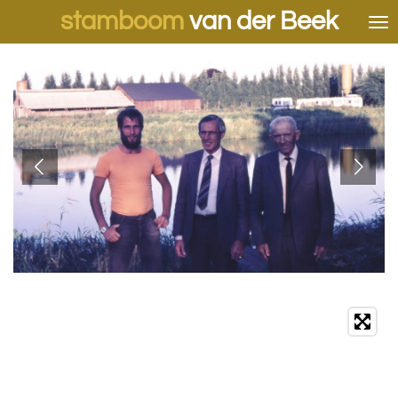
stamboom
van der Beek
Ga
direct
naar
de
hoofdinhoud