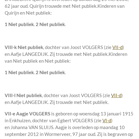
62 jaar oud. Quirijn trouwde met
Niet publiek
.
Kinderen van
Quirijn en Niet publiek:
1 Niet publiek
.
2 Niet publiek
.
VIII-k
Niet publiek
, dochter van
Joost VOLGERS (zie
VII-d
)
en
Aafje LANGEDIJK. Zij trouwde met
Niet publiek
.
Kinderen
van Niet publiek en Niet publiek:
1 Niet publiek
.
2 Niet publiek
.
VIII-l
Niet publiek
, dochter van
Joost VOLGERS (zie
VII-d
)
en
Aafje LANGEDIJK. Zij trouwde met
Niet publiek
.
VII-e
Aagje VOLGERS
is geboren op woensdag 13 januari 1915
in
Enkhuizen
, dochter van
Egbert VOLGERS (zie
VI-d
)
en
Johanna VAN SLUIJS. Aagje is overleden op maandag 10
september 2012 in
Wormerveer
, 97 jaar oud. Zij is begraven op