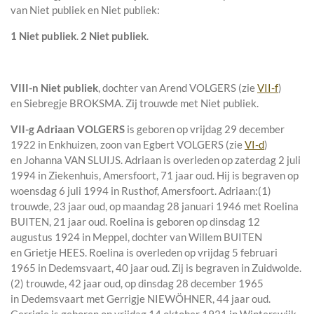
van Niet publiek en Niet publiek:
1 Niet publiek
.
2 Niet publiek
.
VIII-n
Niet publiek
, dochter van
Arend VOLGERS (zie
VII-f
)
en
Siebregje BROKSMA. Zij trouwde met
Niet publiek
.
VII-g
Adriaan VOLGERS
is geboren op vrijdag 29 december
1922 in
Enkhuizen
, zoon van
Egbert VOLGERS (zie
VI-d
)
en
Johanna VAN SLUIJS. Adriaan is overleden op zaterdag 2 juli
1994 in
Ziekenhuis, Amersfoort
, 71 jaar oud. Hij is begraven op
woensdag 6 juli 1994 in
Rusthof, Amersfoort
. Adriaan:
(1)
trouwde, 23 jaar oud, op maandag 28 januari 1946 met
Roelina
BUITEN
, 21 jaar oud. Roelina is geboren op dinsdag 12
augustus 1924 in
Meppel
, dochter van
Willem BUITEN
en
Grietje HEES. Roelina is overleden op vrijdag 5 februari
1965 in
Dedemsvaart
, 40 jaar oud. Zij is begraven in
Zuidwolde
.
(2) trouwde, 42 jaar oud, op dinsdag 28 december 1965
in
Dedemsvaart
met
Gerrigje NIEWÖHNER
, 44 jaar oud.