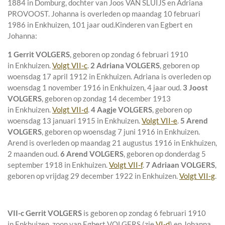
1884 in
Domburg
, dochter van
Joos VAN SLUIJS en
Adriana
PROVOOST. Johanna is overleden op maandag 10 februari
1986 in
Enkhuizen
, 101 jaar oud.
Kinderen van Egbert en
Johanna:
1 Gerrit VOLGERS
, geboren op zondag 6 februari 1910
in
Enkhuizen
.
Volgt VII-c
.
2 Adriana VOLGERS
, geboren op
woensdag 17 april 1912 in
Enkhuizen
. Adriana is overleden op
woensdag 1 november 1916 in
Enkhuizen
, 4 jaar oud.
3 Joost
VOLGERS
, geboren op zondag 14 december 1913
in
Enkhuizen
.
Volgt VII-d
.
4 Aagje VOLGERS
, geboren op
woensdag 13 januari 1915 in
Enkhuizen
.
Volgt VII-e
.
5 Arend
VOLGERS
, geboren op woensdag 7 juni 1916 in
Enkhuizen
.
Arend is overleden op maandag 21 augustus 1916 in
Enkhuizen
,
2 maanden oud.
6 Arend VOLGERS
, geboren op donderdag 5
september 1918 in
Enkhuizen
.
Volgt VII-f
.
7 Adriaan VOLGERS
,
geboren op vrijdag 29 december 1922 in
Enkhuizen
.
Volgt VII-g
.
VII-c
Gerrit VOLGERS
is geboren op zondag 6 februari 1910
in
Enkhuizen
, zoon van
Egbert VOLGERS (zie
VI-d
) en
Johanna