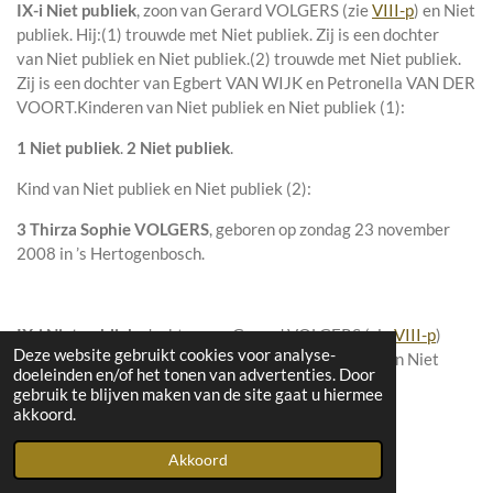
IX-i
Niet publiek
, zoon van
Gerard VOLGERS (zie
VIII-p
) en
Niet
publiek. Hij:
(1) trouwde met
Niet publiek
. Zij is een dochter
van
Niet publiek en
Niet publiek.
(2) trouwde met
Niet publiek
.
Zij is een dochter van
Egbert VAN WIJK en
Petronella VAN DER
VOORT.
Kinderen van Niet publiek en Niet publiek (1):
1 Niet publiek
.
2 Niet publiek
.
Kind van Niet publiek en Niet publiek (2):
3 Thirza Sophie VOLGERS
, geboren op zondag 23 november
2008 in
’s Hertogenbosch
.
IX-j
Niet publiek
, dochter van
Gerard VOLGERS (zie
VIII-p
)
Deze website gebruikt cookies voor analyse-
en
Niet publiek. Zij trouwde met
Niet publiek
.
Kind van Niet
doeleinden en/of het tonen van advertenties. Door
publiek en Niet publiek:
gebruik te blijven maken van de site gaat u hiermee
akkoord.
1 Niet publiek
.
Akkoord