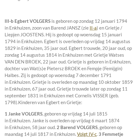
III-b
Egbert VOLGERS
is geboren op zondag 12 januari 1794
in
Enkhuizen
, zoon van
Barend JANSZ (zie
II-a
) en
Grietje /
Liepjen JOOSTENS. Hij is gedoopt op woensdag 15 januari
1794 in
Enkhuizen
. Egbert is overleden op vrijdag 14 augustus
1829 in
Enkhuizen
, 35 jaar oud. Egbert trouwde, 20 jaar oud, op
zondag 14 augustus 1814 in
Enkhuizen
met
Grietje Watses
VAN DEN BROEK
, 22 jaar oud. Grietje is geboren in
Enkhuizen
,
dochter van
Wat(s)e Pietersz BROEK en
Fempje (Femijgin)
Halbes. Zij is gedoopt op woensdag 7 december 1791
in
Enkhuizen
. Grietje is overleden op maandag 10 oktober 1859
in
Enkhuizen
, 67 jaar oud. Grietje trouwde later op zondag 11
september 1831 in
Enkhuizen
met
Cornelis VISSER (geb.
1798).
Kinderen van Egbert en Grietje:
1 Janke VOLGERS
, geboren op vrijdag 14 juli 1815
in
Enkhuizen
. Janke is overleden op vrijdag 6 maart 1874
in
Enkhuizen
, 58 jaar oud.
2 Barend VOLGERS
, geboren op
maandag 14 juli 1817 in
Enkhuizen
.
Volgt IV-c
.
3 Femmetje