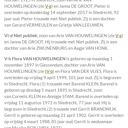
HOUWELINGEN (zie
V-g
) en
Janna DE GROOT. Pieter is
overleden op donderdag 14 september 2017 in
Sliedrecht
, 92
jaar oud. Pieter trouwde met
Niet publiek
. Zij is een dochter
van
Gerard VERMEULEN en
Grietje VAN LEEUWEN.
VI-d
Niet publiek
, zoon van
Arie VAN HOUWELINGEN (zie
V-g
)
en
Janna DE GROOT. Hij trouwde met
Niet publiek
. Zij is een
dochter van
Arie ZWIJNENBURG en
Aagje VAN HONK.
V-h
Flora VAN HOUWELINGEN
is geboren op maandag 1
november 1897 in
Giessendam
, dochter van
Arie VAN
HOUWELINGEN (zie
IV-b
) en
Flora VAN DER VLIES. Flora is
overleden op vrijdag 9 april 1999, 101 jaar oud. Zij is begraven
in
Sliedrecht
. Flora:
(1) trouwde met
Barend KLEIN
. Barend is
geboren op dinsdag 5 maart 1895 in
Sliedrecht
, zoon
van
Cornelis KLEIN en
Annigje STAM. Barend is overleden op
vrijdag 11 augustus 1972 in
Sliedrecht
, 77 jaar oud. Hij is
begraven in
Sliedrecht
.
(2) trouwde met
Gerrit BRANDWIJK
.
Gerrit is geboren op maandag 21 april 1902. Gerrit is overleden
op vrijdag 4 maart 1988, 85 jaar oud. Gerrit is weduwnaar
van
Maaike BOK (1904-1971).