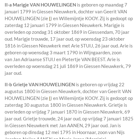
II-a
Marigje VAN HOUWELINGEN
is geboren op maandag 7
januari 1799 in
Giessen Nieuwkerk
, dochter van
Geerit VAN
HOUWELINGEN (zie
I
) en
Willemijntje KOOY. Zij is gedoopt op
zaterdag 12 januari 1799 in
Giessen Nieuwkerk
. Marigje is
overleden op zondag 31 oktober 1869 in
Giessendam
, 70 jaar
oud. Marigje trouwde, 17 jaar oud, op woensdag 23 oktober
1816 in
Giessen Nieuwkerk
met
Arie STUIJ
, 26 jaar oud. Arie is
geboren op woensdag 3 maart 1790 in
Wijngaarden
, zoon
van
Jan Adriaanse STUIJ en
Pietertje VAN BEEST. Arie is
overleden op woensdag 21 juli 1869 in
Giessen Nieuwkerk
, 79
jaar oud.
II-b
Grietje VAN HOUWELINGEN
is geboren op vrijdag 22
augustus 1800 in
Giessen Nieuwkerk
, dochter van
Geerit VAN
HOUWELINGEN (zie
I
) en
Willemijntje KOOY. Zij is gedoopt op
zaterdag 30 augustus 1800 in
Giessen Nieuwkerk
. Grietje is
overleden op vrijdag 7 januari 1870 in
Giessen Nieuwkerk
, 69
jaar oud. Grietje trouwde, 24 jaar oud, op vrijdag 7 januari 1825
in
Giessen Nieuwkerk
met
Jan AANEN
, 29 jaar oud. Jan is
geboren op dinsdag 12 mei 1795 in
Hoornaar
, zoon van
Nijs