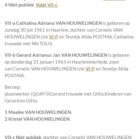
4 Niet publiek
.
Volgt
VII-c
.
VII-a
Cathalina Adriana VAN HOUWELINGEN
is geboren op
zondag 30 juli 1961 in
Haarlem
, dochter van
Cornelis VAN
HOUWELINGEN (zie
VI-f
) en
Teuntje Alida POSTMA. Cathalina
trouwde met
NN TOLIS
.
VII-b
Gerard Adrianus Jan VAN HOUWELINGEN
is geboren
op donderdag 31 januari 1963 in
Haarlemmerliede
, zoon
van
Cornelis VAN HOUWELINGEN (zie
VI-f
) en
Teuntje Alida
POSTMA.
Beroep:
plaatwerker (QUAY 0)Gerard trouwde met
Gitta
.
Kinderen van
Gerard en Gitta:
1 Maaike VAN HOUWELINGEN
.
2 Kristel VAN HOUWELINGEN
.
VII-c
Niet publiek
, dochter van
Cornelis VAN HOUWELINGEN