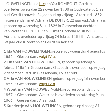
HOUWELINGEN (zie
II-c
) en
Yda ROMBOUT. Gerrit is
overleden op zondag 22 november 1908 in
Oudewater
, 81 jaar
oud. Gerrit trouwde, 24 jaar oud, op vrijdag 13 februari 1852
in
Giessendam
met
Adriana DE RUITER
, 22 jaar oud. Adriana is
geboren op woensdag 8 juli 1829 in
Giessendam
, dochter
van
Wouter DE RUITER en
Lijsbeth Cornelia MUILWIJK.
Adriana is overleden op vrijdag 24 februari 1888 in
Amsterdam
,
58 jaar oud.
Kinderen van Gerrit en Adriana:
1 Ida VAN HOUWELINGEN
, geboren op woensdag 4 augustus
1852 in
Giessendam
.
Volgt
IV-a
.
2 Elisabeth VAN HOUWELINGEN
, geboren op zondag 5
februari 1854 in
Giessendam
. Elisabeth is overleden op vrijdag
2 december 1870 in
Giessendam
, 16 jaar oud.
3 Arie VAN HOUWELINGEN
, geboren op vrijdag 16 november
1855 in
Giessendam
.
Volgt
IV-b
.
4 Woutrina VAN HOUWELINGEN
, geboren op vrijdag 5 juni
1857 in
Giessendam
. Woutrina is overleden op zaterdag 9 juni
1866 in
Giessendam
, 9 jaar oud.
5 Kundertje VAN HOUWELINGEN
, geboren op dinsdag 31