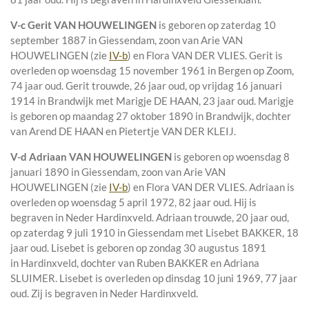
V-c
Gerit VAN HOUWELINGEN
is geboren op zaterdag 10
september 1887 in
Giessendam
, zoon van
Arie VAN
HOUWELINGEN (zie
IV-b
) en
Flora VAN DER VLIES. Gerit is
overleden op woensdag 15 november 1961 in
Bergen op Zoom
,
74 jaar oud. Gerit trouwde, 26 jaar oud, op vrijdag 16 januari
1914 in
Brandwijk
met
Marigje DE HAAN
, 23 jaar oud. Marigje
is geboren op maandag 27 oktober 1890 in
Brandwijk
, dochter
van
Arend DE HAAN en
Pietertje VAN DER KLEIJ.
V-d
Adriaan VAN HOUWELINGEN
is geboren op woensdag 8
januari 1890 in
Giessendam
, zoon van
Arie VAN
HOUWELINGEN (zie
IV-b
) en
Flora VAN DER VLIES. Adriaan is
overleden op woensdag 5 april 1972, 82 jaar oud. Hij is
begraven in
Neder Hardinxveld
. Adriaan trouwde, 20 jaar oud,
op zaterdag 9 juli 1910 in
Giessendam
met
Lisebet BAKKER
, 18
jaar oud. Lisebet is geboren op zondag 30 augustus 1891
in
Hardinxveld
, dochter van
Ruben BAKKER en
Adriana
SLUIMER. Lisebet is overleden op dinsdag 10 juni 1969, 77 jaar
oud. Zij is begraven in
Neder Hardinxveld
.