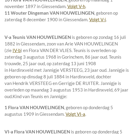
november 1897 in
Giessendam
.
Volgt
V-h
.
11 Wouter Dingeman VAN HOUWELINGEN
, geboren op
zaterdag 8 december 1900 in
Giessendam
.
Volgt
V-i
.
V-a
Teunis VAN HOUWELINGEN
is geboren op zondag 16 juli
1882 in
Giessendam
, zoon van
Arie VAN HOUWELINGEN
(zie
IV-b
) en
Flora VAN DER VLIES. Teunis is overleden op
zaterdag 3 augustus 1968 in
Gorinchem
, 86 jaar oud. Teunis
trouwde, 25 jaar oud, op zaterdag 13 juni 1908
in
Hardinxveld
met
Jannigje VERSTEEG
, 23 jaar oud. Jannigje is
geboren op dinsdag 8 juli 1884 in
Hardinxveld
, dochter
van
Hendrik VERSTEEG en
Gerrigje DE RUITER. Jannigje is
overleden op maandag 3 augustus 1953 in
Hardinxveld
, 69 jaar
oud.
Kind van Teunis en Jannigje:
1 Flora VAN HOUWELINGEN
, geboren op donderdag 5
augustus 1909 in
Giessendam
.
Volgt
VI-a
.
VI-a
Flora VAN HOUWELINGEN
is geboren op donderdag 5