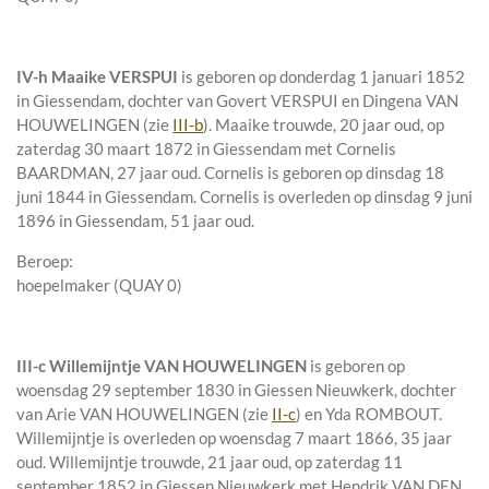
IV-h
Maaike VERSPUI
is geboren op donderdag 1 januari 1852
in
Giessendam
, dochter van
Govert VERSPUI en
Dingena VAN
HOUWELINGEN (zie
III-b
). Maaike trouwde, 20 jaar oud, op
zaterdag 30 maart 1872 in
Giessendam
met
Cornelis
BAARDMAN
, 27 jaar oud. Cornelis is geboren op dinsdag 18
juni 1844 in
Giessendam
. Cornelis is overleden op dinsdag 9 juni
1896 in
Giessendam
, 51 jaar oud.
Beroep:
hoepelmaker (QUAY 0)
III-c
Willemijntje VAN HOUWELINGEN
is geboren op
woensdag 29 september 1830 in
Giessen Nieuwkerk
, dochter
van
Arie VAN HOUWELINGEN (zie
II-c
) en
Yda ROMBOUT.
Willemijntje is overleden op woensdag 7 maart 1866, 35 jaar
oud. Willemijntje trouwde, 21 jaar oud, op zaterdag 11
september 1852 in
Giessen Nieuwkerk
met
Hendrik VAN DEN