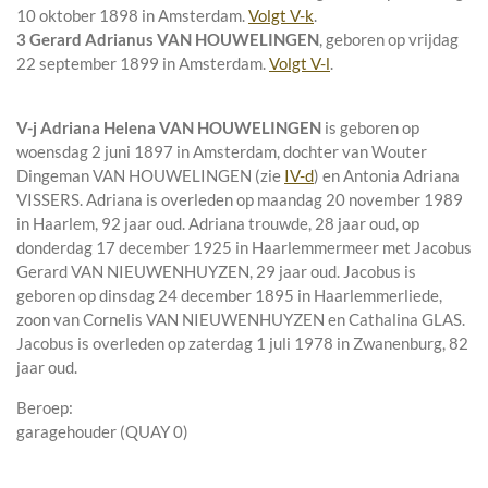
10 oktober 1898 in
Amsterdam
.
Volgt
V-k
.
3 Gerard Adrianus VAN HOUWELINGEN
, geboren op vrijdag
22 september 1899 in
Amsterdam
.
Volgt
V-l
.
V-j
Adriana Helena VAN HOUWELINGEN
is geboren op
woensdag 2 juni 1897 in
Amsterdam
, dochter van
Wouter
Dingeman VAN HOUWELINGEN (zie
IV-d
) en
Antonia Adriana
VISSERS. Adriana is overleden op maandag 20 november 1989
in
Haarlem
, 92 jaar oud. Adriana trouwde, 28 jaar oud, op
donderdag 17 december 1925 in
Haarlemmermeer
met
Jacobus
Gerard VAN NIEUWENHUYZEN
, 29 jaar oud. Jacobus is
geboren op dinsdag 24 december 1895 in
Haarlemmerliede
,
zoon van
Cornelis VAN NIEUWENHUYZEN en
Cathalina GLAS.
Jacobus is overleden op zaterdag 1 juli 1978 in
Zwanenburg
, 82
jaar oud.
Beroep:
garagehouder (QUAY 0)