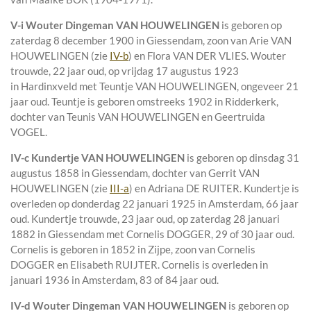
V-i
Wouter Dingeman VAN HOUWELINGEN
is geboren op
zaterdag 8 december 1900 in
Giessendam
, zoon van
Arie VAN
HOUWELINGEN (zie
IV-b
) en
Flora VAN DER VLIES. Wouter
trouwde, 22 jaar oud, op vrijdag 17 augustus 1923
in
Hardinxveld
met
Teuntje VAN HOUWELINGEN
, ongeveer 21
jaar oud. Teuntje is geboren omstreeks 1902 in
Ridderkerk
,
dochter van
Teunis VAN HOUWELINGEN en
Geertruida
VOGEL.
IV-c
Kundertje VAN HOUWELINGEN
is geboren op dinsdag 31
augustus 1858 in
Giessendam
, dochter van
Gerrit VAN
HOUWELINGEN (zie
III-a
) en
Adriana DE RUITER. Kundertje is
overleden op donderdag 22 januari 1925 in
Amsterdam
, 66 jaar
oud. Kundertje trouwde, 23 jaar oud, op zaterdag 28 januari
1882 in
Giessendam
met
Cornelis DOGGER
, 29 of 30 jaar oud.
Cornelis is geboren in 1852 in
Zijpe
, zoon van
Cornelis
DOGGER en
Elisabeth RUIJTER. Cornelis is overleden in
januari 1936 in
Amsterdam
, 83 of 84 jaar oud.
IV-d
Wouter Dingeman VAN HOUWELINGEN
is geboren op