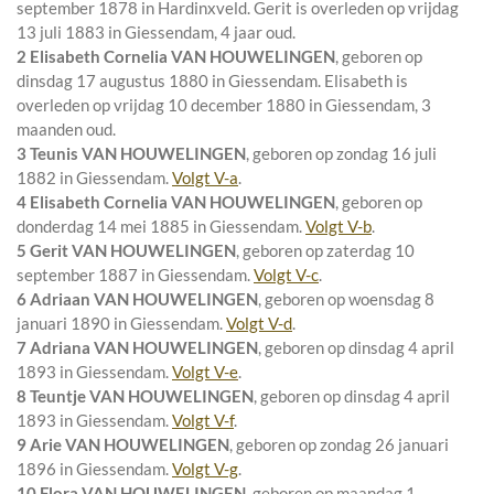
september 1878 in
Hardinxveld
. Gerit is overleden op vrijdag
13 juli 1883 in
Giessendam
, 4 jaar oud.
2 Elisabeth Cornelia VAN HOUWELINGEN
, geboren op
dinsdag 17 augustus 1880 in
Giessendam
. Elisabeth is
overleden op vrijdag 10 december 1880 in
Giessendam
, 3
maanden oud.
3 Teunis VAN HOUWELINGEN
, geboren op zondag 16 juli
1882 in
Giessendam
.
Volgt
V-a
.
4 Elisabeth Cornelia VAN HOUWELINGEN
, geboren op
donderdag 14 mei 1885 in
Giessendam
.
Volgt
V-b
.
5 Gerit VAN HOUWELINGEN
, geboren op zaterdag 10
september 1887 in
Giessendam
.
Volgt
V-c
.
6 Adriaan VAN HOUWELINGEN
, geboren op woensdag 8
januari 1890 in
Giessendam
.
Volgt
V-d
.
7 Adriana VAN HOUWELINGEN
, geboren op dinsdag 4 april
1893 in
Giessendam
.
Volgt
V-e
.
8 Teuntje VAN HOUWELINGEN
, geboren op dinsdag 4 april
1893 in
Giessendam
.
Volgt
V-f
.
9 Arie VAN HOUWELINGEN
, geboren op zondag 26 januari
1896 in
Giessendam
.
Volgt
V-g
.
10 Flora VAN HOUWELINGEN
, geboren op maandag 1