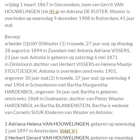
vrijdag 1 maart 1867 in
Giessendam
, zoon van
Gerrit VAN
HOUWELINGEN (zie
III-a
) en
Adriana DE RUITER. Wouter is
overleden op woensdag 9 december 1908 in
Rotterdam
, 41 jaar
oud.
Beroep:
arbeider (QUAY 0)Wouter:
(1) trouwde, 27 jaar oud, op dinsdag
28 augustus 1894 in
Zaandam
met
Antonia Adriana VISSERS
,
23 jaar oud. Antonia is geboren op zaterdag 6 mei 1871
in
Dinteloord
, dochter van
Herbert VISSERS en
Helena Maatje
STOUTJESDIJK. Antonia is overleden omstreeks 1901,
ongeveer 30 jaar oud.
(2) trouwde, 37 jaar oud, op woensdag 4
mei 1904 in
Schoonhoven
met
Bartha Margaretha
HARDENBOL
, ongeveer 36 jaar oud. Bartha is geboren
omstreeks 1868 in
Oudewater
, dochter van
Pieter Wouter
HARDENBOL en
Bartha BLANKENSTEIN. Bartha is weduwe
van
Cornelis SUUR.
Kinderen van Wouter en Antonia:
1 Adriana Helena VAN HOUWELINGEN
, geboren op woensdag
2 juni 1897 in
Amsterdam
.
Volgt
V-j
.
2 Herbert Gerard VAN HOUWELINGEN
, geboren op maandag