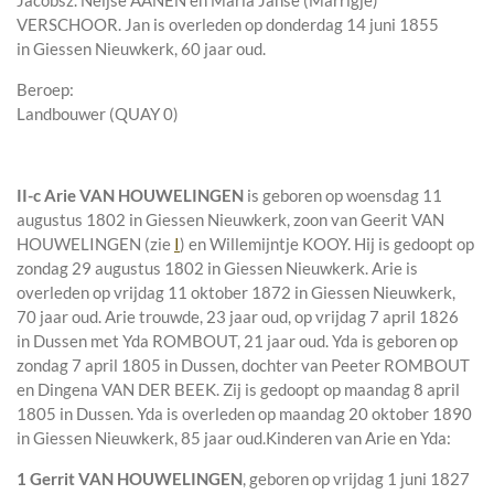
Jacobsz. Neijse AANEN en
Maria Janse (Marrigje)
VERSCHOOR. Jan is overleden op donderdag 14 juni 1855
in
Giessen Nieuwkerk
, 60 jaar oud.
Beroep:
Landbouwer (QUAY 0)
II-c
Arie VAN HOUWELINGEN
is geboren op woensdag 11
augustus 1802 in
Giessen Nieuwkerk
, zoon van
Geerit VAN
HOUWELINGEN (zie
I
) en
Willemijntje KOOY. Hij is gedoopt op
zondag 29 augustus 1802 in
Giessen Nieuwkerk
. Arie is
overleden op vrijdag 11 oktober 1872 in
Giessen Nieuwkerk
,
70 jaar oud. Arie trouwde, 23 jaar oud, op vrijdag 7 april 1826
in
Dussen
met
Yda ROMBOUT
, 21 jaar oud. Yda is geboren op
zondag 7 april 1805 in
Dussen
, dochter van
Peeter ROMBOUT
en
Dingena VAN DER BEEK. Zij is gedoopt op maandag 8 april
1805 in
Dussen
. Yda is overleden op maandag 20 oktober 1890
in
Giessen Nieuwkerk
, 85 jaar oud.
Kinderen van Arie en Yda:
1 Gerrit VAN HOUWELINGEN
, geboren op vrijdag 1 juni 1827