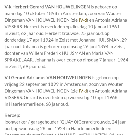
V-k
Herbert Gerard VAN HOUWELINGEN
is geboren op
maandag 10 oktober 1898 in
Amsterdam
, zoon van
Wouter
Dingeman VAN HOUWELINGEN (zie
IV-d
) en
Antonia Adriana
VISSERS. Herbert is overleden op dinsdag 10 januari 1961
in
Zeist
, 62 jaar oud. Herbert trouwde, 25 jaar oud, op
donderdag 17 april 1924 in
Zeist
met
Johanna HUIJSMAN
, 29
jaar oud. Johanna is geboren op dinsdag 26 juni 1894 in
Zeist
,
dochter van
Willem Frederik HUIJSMAN en
Maria VAN
SPRAKELAAR. Johanna is overleden op dinsdag 7 januari 1964
in
Zeist?
, 69 jaar oud.
V-l
Gerard Adrianus VAN HOUWELINGEN
is geboren op
vrijdag 22 september 1899 in
Amsterdam
, zoon van
Wouter
Dingeman VAN HOUWELINGEN (zie
IV-d
) en
Antonia Adriana
VISSERS. Gerard is overleden op woensdag 10 april 1968
in
Haarlemmerliede
, 68 jaar oud.
Beroep:
loonwerker / garagehouder (QUAY 0)Gerard trouwde, 24 jaar
oud, op woensdag 28 mei 1924 in
Haarlemmerliede en