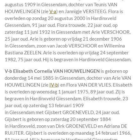
augustus 1909 in
Giessendam
, dochter van
Teunis VAN
HOUWELINGEN (zie
V-a
) en
Jannigje VERSTEEG. Flora is
overleden op zondag 20 augustus 2000 in
Hardinxveld
Giessendam
, 91 jaar oud. Flora trouwde, 22 jaar oud, op
zaterdag 11 juni 1932 in
Giessendam
met
Arie VERSCHOOR
,
25 jaar oud. Arie is geboren op vrijdag 21 december 1906
in
Giessendam
, zoon van
Jacob VERSCHOOR en
Willemina
Bastiana ZEELEN. Arie is overleden op vrijdag 24 september
1982, 75 jaar oud. Hij is begraven in
Hardinxveld Giessendam
.
V-b
Elisabeth Cornelia VAN HOUWELINGEN
is geboren op
donderdag 14 mei 1885 in
Giessendam
, dochter van
Arie VAN
HOUWELINGEN (zie
IV-b
) en
Flora VAN DER VLIES. Elisabeth
is overleden op woensdag 1 januari 1975, 89 jaar oud. Zij is
begraven in
Hardinxveld Giessendam
. Elisabeth trouwde, 23
jaar oud, op zaterdag 13 februari 1909
in
Giessendam
met
Gijsbert GROENEVELD
, 24 jaar oud.
Gijsbert is geboren op zaterdag 20 september 1884
in
Hardinxveld
, zoon van
Dirk GROENEVELD en
Adriana DE
RUIJTER. Gijsbert is overleden op maandag 14 februari 1966,
81 jaar oud. Hij is begraven in
Hardinxveld Giessendam
.