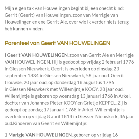
Mijn eigen tak van Houwelingen begint bij een onecht kind:
Gerrit (Geerit) van Houwelingen, zoon van Merrigje van
Houwelingen en ene Gerrit Aie, over wie ik verder niets terug
heb kunnen vinden.
Parenteel van Geerit VAN HOUWELINGEN
I
Geerit VAN HOUWELINGEN
, zoon van
Gerrit Aie en
Merrigje
VAN HOUWELINGEN. Hij is gedoopt op vrijdag 2 februari 1776
in
Giessen Nieuwkerk
. Geerit is overleden op dinsdag 23
september 1834 in
Giessen Nieuwkerk
, 58 jaar oud. Geerit
trouwde, 20 jaar oud, op donderdag 18 augustus 1796
in
Giessen Nieuwkerk
met
Willemijntje KOOY
, 28 jaar oud.
Willemijntje is geboren op woensdag 13 januari 1768 in
Arkel
,
dochter van
Johannes Pieter KOOY en
Grietje KEPPEL. Zij is
gedoopt op zondag 17 januari 1768 in
Arkel
. Willemijntje is
overleden op vrijdag 8 april 1814 in
Giessen Nieuwkerk
, 46 jaar
oud.
Kinderen van Geerit en Willemijntje:
1 Marigje VAN HOUWELINGEN
, geboren op vrijdag 16