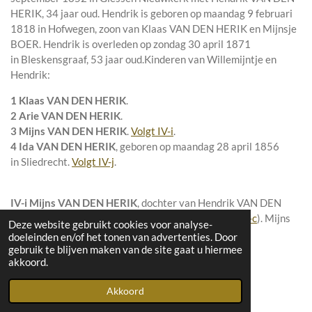
HERIK
, 34 jaar oud. Hendrik is geboren op maandag 9 februari
1818 in
Hofwegen
, zoon van
Klaas VAN DEN HERIK en
Mijnsje
BOER. Hendrik is overleden op zondag 30 april 1871
in
Bleskensgraaf
, 53 jaar oud.
Kinderen van Willemijntje en
Hendrik:
1 Klaas VAN DEN HERIK
.
2 Arie VAN DEN HERIK
.
3 Mijns VAN DEN HERIK
.
Volgt
IV-i
.
4 Ida VAN DEN HERIK
, geboren op maandag 28 april 1856
in
Sliedrecht
.
Volgt
IV-j
.
IV-i
Mijns VAN DEN HERIK
, dochter van
Hendrik VAN DEN
HERIK en
Willemijntje VAN HOUWELINGEN (zie
III-c
). Mijns
Deze website gebruikt cookies voor analyse-
trouwde met
Aart KROON
.
Kind van Mijns en Aart:
doeleinden en/of het tonen van advertenties. Door
gebruik te blijven maken van de site gaat u hiermee
1 Hendrik KROON
.
akkoord.
Beroep:
fotograaf (QUAY 0)
Akkoord