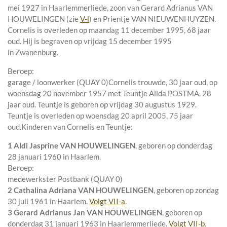
mei 1927 in
Haarlemmerliede
, zoon van
Gerard Adrianus VAN
HOUWELINGEN (zie
V-l
) en
Prientje VAN NIEUWENHUYZEN.
Cornelis is overleden op maandag 11 december 1995, 68 jaar
oud. Hij is begraven op vrijdag 15 december 1995
in
Zwanenburg
.
Beroep:
garage / loonwerker (QUAY 0)Cornelis trouwde, 30 jaar oud, op
woensdag 20 november 1957 met
Teuntje Alida POSTMA
, 28
jaar oud. Teuntje is geboren op vrijdag 30 augustus 1929.
Teuntje is overleden op woensdag 20 april 2005, 75 jaar
oud.
Kinderen van Cornelis en Teuntje:
1 Aldi Jasprine VAN HOUWELINGEN
, geboren op donderdag
28 januari 1960 in
Haarlem
.
Beroep:
medewerkster Postbank (QUAY 0)
2 Cathalina Adriana VAN HOUWELINGEN
, geboren op zondag
30 juli 1961 in
Haarlem
.
Volgt
VII-a
.
3 Gerard Adrianus Jan VAN HOUWELINGEN
, geboren op
donderdag 31 januari 1963 in
Haarlemmerliede
.
Volgt
VII-b
.