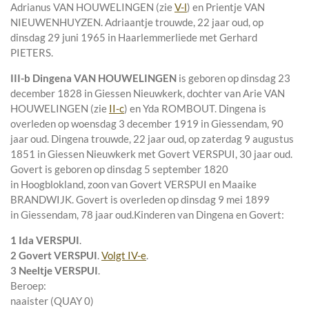
Adrianus VAN HOUWELINGEN (zie
V-l
) en
Prientje VAN
NIEUWENHUYZEN. Adriaantje trouwde, 22 jaar oud, op
dinsdag 29 juni 1965 in
Haarlemmerliede
met
Gerhard
PIETERS
.
III-b
Dingena VAN HOUWELINGEN
is geboren op dinsdag 23
december 1828 in
Giessen Nieuwkerk
, dochter van
Arie VAN
HOUWELINGEN (zie
II-c
) en
Yda ROMBOUT. Dingena is
overleden op woensdag 3 december 1919 in
Giessendam
, 90
jaar oud. Dingena trouwde, 22 jaar oud, op zaterdag 9 augustus
1851 in
Giessen Nieuwkerk
met
Govert VERSPUI
, 30 jaar oud.
Govert is geboren op dinsdag 5 september 1820
in
Hoogblokland
, zoon van
Govert VERSPUI en
Maaike
BRANDWIJK. Govert is overleden op dinsdag 9 mei 1899
in
Giessendam
, 78 jaar oud.
Kinderen van Dingena en Govert:
1 Ida VERSPUI
.
2 Govert VERSPUI
.
Volgt
IV-e
.
3 Neeltje VERSPUI
.
Beroep:
naaister (QUAY 0)