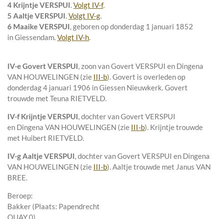
4 Krijntje VERSPUI
.
Volgt
IV-f
.
5 Aaltje VERSPUI
.
Volgt
IV-g
.
6 Maaike VERSPUI
, geboren op donderdag 1 januari 1852
in
Giessendam
.
Volgt
IV-h
.
IV-e
Govert VERSPUI
, zoon van
Govert VERSPUI en
Dingena
VAN HOUWELINGEN (zie
III-b
). Govert is overleden op
donderdag 4 januari 1906 in
Giessen Nieuwkerk
. Govert
trouwde met
Teuna RIETVELD
.
IV-f
Krijntje VERSPUI
, dochter van
Govert VERSPUI
en
Dingena VAN HOUWELINGEN (zie
III-b
). Krijntje trouwde
met
Huibert RIETVELD
.
IV-g
Aaltje VERSPUI
, dochter van
Govert VERSPUI en
Dingena
VAN HOUWELINGEN (zie
III-b
). Aaltje trouwde met
Janus VAN
BREE
.
Beroep:
Bakker (Plaats: Papendrecht
QUAY 0)