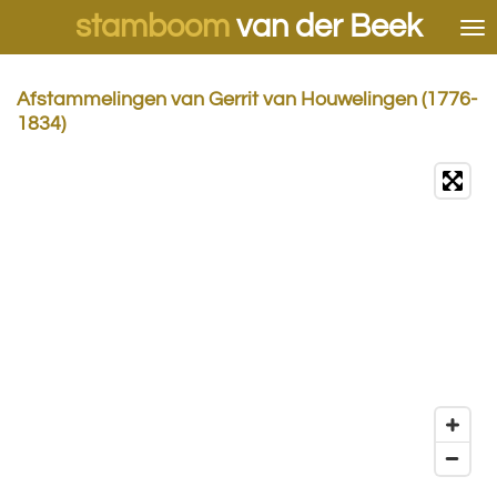
stamboom
van der Beek
Ga
direct
naar
de
Afstammelingen van Gerrit van Houwelingen (1776-
hoofdinhoud
1834)