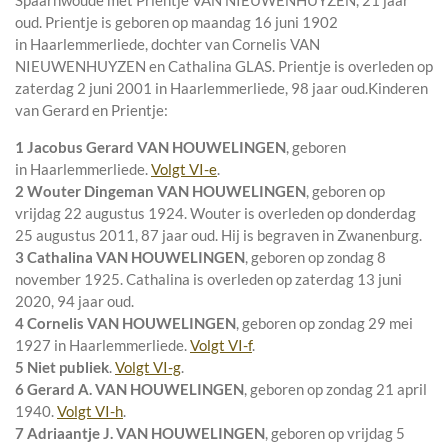
Spaarnwoude
met
Prientje VAN NIEUWENHUYZEN
, 21 jaar
oud. Prientje is geboren op maandag 16 juni 1902
in
Haarlemmerliede
, dochter van
Cornelis VAN
NIEUWENHUYZEN en
Cathalina GLAS. Prientje is overleden op
zaterdag 2 juni 2001 in
Haarlemmerliede
, 98 jaar oud.
Kinderen
van Gerard en Prientje:
1 Jacobus Gerard VAN HOUWELINGEN
, geboren
in
Haarlemmerliede
.
Volgt
VI-e
.
2 Wouter Dingeman VAN HOUWELINGEN
, geboren op
vrijdag 22 augustus 1924. Wouter is overleden op donderdag
25 augustus 2011, 87 jaar oud. Hij is begraven in
Zwanenburg
.
3 Cathalina VAN HOUWELINGEN
, geboren op zondag 8
november 1925. Cathalina is overleden op zaterdag 13 juni
2020, 94 jaar oud.
4 Cornelis VAN HOUWELINGEN
, geboren op zondag 29 mei
1927 in
Haarlemmerliede
.
Volgt
VI-f
.
5 Niet publiek
.
Volgt
VI-g
.
6 Gerard A. VAN HOUWELINGEN
, geboren op zondag 21 april
1940.
Volgt
VI-h
.
7 Adriaantje J. VAN HOUWELINGEN
, geboren op vrijdag 5