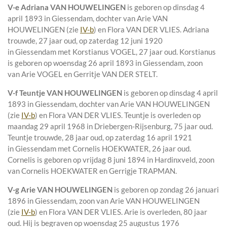
V-e
Adriana VAN HOUWELINGEN
is geboren op dinsdag 4
april 1893 in
Giessendam
, dochter van
Arie VAN
HOUWELINGEN (zie
IV-b
) en
Flora VAN DER VLIES. Adriana
trouwde, 27 jaar oud, op zaterdag 12 juni 1920
in
Giessendam
met
Korstianus VOGEL
, 27 jaar oud. Korstianus
is geboren op woensdag 26 april 1893 in
Giessendam
, zoon
van
Arie VOGEL en
Gerritje VAN DER STELT.
V-f
Teuntje VAN HOUWELINGEN
is geboren op dinsdag 4 april
1893 in
Giessendam
, dochter van
Arie VAN HOUWELINGEN
(zie
IV-b
) en
Flora VAN DER VLIES. Teuntje is overleden op
maandag 29 april 1968 in
Driebergen-Rijsenburg
, 75 jaar oud.
Teuntje trouwde, 28 jaar oud, op zaterdag 16 april 1921
in
Giessendam
met
Cornelis HOEKWATER
, 26 jaar oud.
Cornelis is geboren op vrijdag 8 juni 1894 in
Hardinxveld
, zoon
van
Cornelis HOEKWATER en
Gerrigje TRAPMAN.
V-g
Arie VAN HOUWELINGEN
is geboren op zondag 26 januari
1896 in
Giessendam
, zoon van
Arie VAN HOUWELINGEN
(zie
IV-b
) en
Flora VAN DER VLIES. Arie is overleden, 80 jaar
oud. Hij is begraven op woensdag 25 augustus 1976