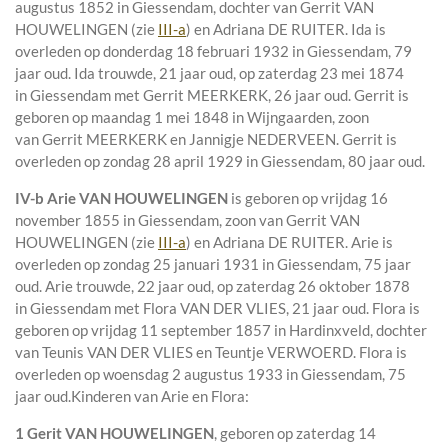
augustus 1852 in
Giessendam
, dochter van
Gerrit VAN
HOUWELINGEN (zie
III-a
) en
Adriana DE RUITER. Ida is
overleden op donderdag 18 februari 1932 in
Giessendam
, 79
jaar oud. Ida trouwde, 21 jaar oud, op zaterdag 23 mei 1874
in
Giessendam
met
Gerrit MEERKERK
, 26 jaar oud. Gerrit is
geboren op maandag 1 mei 1848 in
Wijngaarden
, zoon
van
Gerrit MEERKERK en
Jannigje NEDERVEEN. Gerrit is
overleden op zondag 28 april 1929 in
Giessendam
, 80 jaar oud.
IV-b
Arie VAN HOUWELINGEN
is geboren op vrijdag 16
november 1855 in
Giessendam
, zoon van
Gerrit VAN
HOUWELINGEN (zie
III-a
) en
Adriana DE RUITER. Arie is
overleden op zondag 25 januari 1931 in
Giessendam
, 75 jaar
oud. Arie trouwde, 22 jaar oud, op zaterdag 26 oktober 1878
in
Giessendam
met
Flora VAN DER VLIES
, 21 jaar oud. Flora is
geboren op vrijdag 11 september 1857 in
Hardinxveld
, dochter
van
Teunis VAN DER VLIES en
Teuntje VERWOERD. Flora is
overleden op woensdag 2 augustus 1933 in
Giessendam
, 75
jaar oud.
Kinderen van Arie en Flora:
1 Gerit VAN HOUWELINGEN
, geboren op zaterdag 14