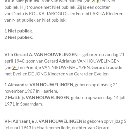
VII-d
Niet publiek
, zoon van
Niet publiek (zie
VI-g
) en
Niet
publiek. Hij trouwde met
Niet publiek
. Zij is een dochter
van
Dimitris KOUKALIAROGLOU en
Foteini LAKITA.
Kinderen
van Niet publiek en Niet publiek:
1 Niet publiek
.
2 Niet publiek
.
VI-h
Gerard A. VAN HOUWELINGEN
is geboren op zondag 21
april 1940, zoon van
Gerard Adrianus VAN HOUWELINGEN
(zie
V-l
) en
Prientje VAN NIEUWENHUYZEN. Gerard trouwde
met
Evelien DE JONG
.
Kinderen van Gerard en Evelien:
1 Alexandra VAN HOUWELINGEN
, geboren op dinsdag 21
november 1967 in
Haarlem
.
2 Matthijs VAN HOUWELINGEN
, geboren op woensdag 14 juli
1971 in
Spaarndam
.
VI-i
Adriaantje J. VAN HOUWELINGEN
is geboren op vrijdag 5
februari 1943 in
Haarlemmerliede
, dochter van
Gerard