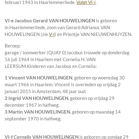
februari 1943 in
Haarlemmerliede
.
Volgt
VI-i
.
VI-e
Jacobus Gerard VAN HOUWELINGEN
is geboren
in
Haarlemmerliede
, zoon van
Gerard Adrianus VAN
HOUWELINGEN (zie
V-l
) en
Prientje VAN NIEUWENHUYZEN.
Beroep:
garage / loonwerker (QUAY 0)Jacobus trouwde op donderdag
16 juli 1964 in
Haarlem
met
Cornelia H. VAN
LEERSUM
.
Kinderen van Jacobus en Cornelia:
1 Vincent VAN HOUWELINGEN
, geboren op woensdag 30
maart 1966 in
Haarlem
. Vincent is overleden op vrijdag 2
januari 2015 in
Amsterdam
, 48 jaar oud.
2 Ingrid VAN HOUWELINGEN
, geboren op vrijdag 29
december 1967 in
halfweg
.
3 Martin VAN HOUWELINGEN
, geboren op maandag 14
september 1970 in
halfweg
.
VI-f
Cornelis VAN HOUWELINGEN
is geboren op zondag 29