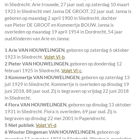
in
Sliedrecht
. Arie trouwde, 27 jaar oud, op zaterdag 10 maart
1923 in
Sliedrecht
met
Janna DE GROOT
, 22 jaar oud. Janna is
geboren op maandag 2 april 1900 in
Sliedrecht
, dochter
van
Pieter DE GROOT en
Kommertje BOUW. Janna is
overleden op maandag 19 april 1954 in
Dordrecht
, 54 jaar
oud.
Kinderen van Arie en Janna:
1 Arie VAN HOUWELINGEN
, geboren op zaterdag 6 oktober
1923 in
Sliedrecht
.
Volgt
VI-b
.
2 Pieter VAN HOUWELINGEN
, geboren op donderdag 12
februari 1925 in
Sliedrecht
.
Volgt
VI-c
.
3 Kommertje VAN HOUWELINGEN
, geboren op zaterdag 13
juli 1929 in
Sliedrecht
. Kommertje is overleden op dinsdag 19
juni 2018, 88 jaar oud. Zij is begraven op vrijdag 22 juni 2018
in
Sliedrecht
.
4 Flora VAN HOUWELINGEN
, geboren op dinsdag 13 oktober
1931 in
Sliedrecht
. Flora is overleden, 69 jaar oud. Zij is
begraven op dinsdag 22 mei 2001 in
Papendrecht
.
5 Niet publiek
.
Volgt
VI-d
.
6 Wouter Dingeman VAN HOUWELINGEN
, geboren op
maandag 13 augustus 1934 in
Sliedrecht
. Wouter is overleden