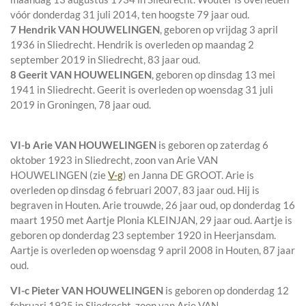
vóór donderdag 31 juli 2014, ten hoogste 79 jaar oud.
7 Hendrik VAN HOUWELINGEN
, geboren op vrijdag 3 april
1936 in
Sliedrecht
. Hendrik is overleden op maandag 2
september 2019 in
Sliedrecht
, 83 jaar oud.
8 Geerit VAN HOUWELINGEN
, geboren op dinsdag 13 mei
1941 in
Sliedrecht
. Geerit is overleden op woensdag 31 juli
2019 in
Groningen
, 78 jaar oud.
VI-b
Arie VAN HOUWELINGEN
is geboren op zaterdag 6
oktober 1923 in
Sliedrecht
, zoon van
Arie VAN
HOUWELINGEN (zie
V-g
) en
Janna DE GROOT. Arie is
overleden op dinsdag 6 februari 2007, 83 jaar oud. Hij is
begraven in
Houten
. Arie trouwde, 26 jaar oud, op donderdag 16
maart 1950 met
Aartje Plonia KLEINJAN
, 29 jaar oud. Aartje is
geboren op donderdag 23 september 1920 in
Heerjansdam
.
Aartje is overleden op woensdag 9 april 2008 in
Houten
, 87 jaar
oud.
VI-c
Pieter VAN HOUWELINGEN
is geboren op donderdag 12
februari 1925 in
Sliedrecht
, zoon van
Arie VAN